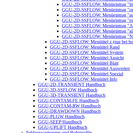
GGU-2D-SSFLOW: Menüeintrag "lö
GGU-2D-SSFLOW: Menüeintrag "op
GGU-2D-SSFLOW: Menüeintrag "aus
GGU-2D-SSFLOW: Menüeintrag "einz
GGU-2D-SSFLOW: Menüeintrag "Au
GGU-2D-SSFLOW: Menüeintrag "al
GGU-2D-SSFLOW: Menüeintrag "Netz
GGU-2D-SSFLOW: Menütitel z (nur bei hor
GGU-2D-SSFLOW: Menütitel Rand
GGU-2D-SSFLOW: Menütitel System
GGU-2D-SSFLOW: Menütitel Ansicht
GGU-2D-SSFLOW: Menütitel Blatt
GGU-2D-SSFLOW: Menütitel Auswerten
GGU-2D-SSFLOW: Menütitel Spezial
GGU-2D-SSFLOW: Menütitel Info
GGU-2D-TRANSIENT Handbuch
GGU-3D-SSFLOW Handbuch
GGU-3D-TRANSIENT Handbuch
GGU-CONTAM-FE Handbuch
GGU-CONTAM-RW Handbuch
GGU-DRAWDOWN Handbuch
GGU-PLGW Handbuch
GGU-SEEP Handbuch
GGU-UPLIFT Handbuch
Feldauswertungen und Bohrprofile