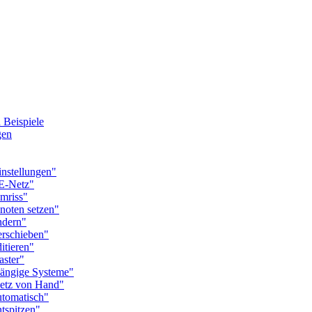
Beispiele
gen
stellungen"
E-Netz"
riss"
ten setzen"
dern"
rschieben"
tieren"
ster"
ngige Systeme"
tz von Hand"
tomatisch"
spitzen"