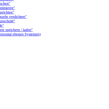
schen"
timieren"
richten"
eln verdichten"
sschnitt"
le"
 speichern / laden"
izontal ebenen Systemen)