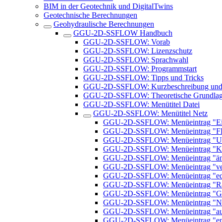
BIM in der Geotechnik und DigitalTwins
Geotechnische Berechnungen
Geohydraulische Berechnungen
GGU-2D-SSFLOW Handbuch
GGU-2D-SSFLOW: Vorab
GGU-2D-SSFLOW: Lizenzschutz
GGU-2D-SSFLOW: Sprachwahl
GGU-2D-SSFLOW: Programmstart
GGU-2D-SSFLOW: Tipps und Tricks
GGU-2D-SSFLOW: Kurzbeschreibung und 
GGU-2D-SSFLOW: Theoretische Grundla
GGU-2D-SSFLOW: Menütitel Datei
GGU-2D-SSFLOW: Menütitel Netz
GGU-2D-SSFLOW: Menüeintrag "Ein
GGU-2D-SSFLOW: Menüeintrag "F
GGU-2D-SSFLOW: Menüeintrag "Um
GGU-2D-SSFLOW: Menüeintrag "Kno
GGU-2D-SSFLOW: Menüeintrag "än
GGU-2D-SSFLOW: Menüeintrag "ve
GGU-2D-SSFLOW: Menüeintrag "edi
GGU-2D-SSFLOW: Menüeintrag "Ra
GGU-2D-SSFLOW: Menüeintrag "Gä
GGU-2D-SSFLOW: Menüeintrag "Ne
GGU-2D-SSFLOW: Menüeintrag "au
GGU-2D-SSFLOW: Menüeintrag "ent