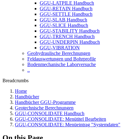
GGU-LATPILE Handbuch
GGU-RETAIN Handbuch
GGU-SETTLE Handbuch
GGU-SLAB Handbuch
GGU-SLICE Handbuch
GGU-STABILITY Handbuch
GGU-TRENCH Handbuch
GGU-UNDERPIN Handbuch
GGU-VIBRATION
Geohydraulische Berechnungen
Feldauswertungen und Bohrprofile
Bodenmechanische Laborversuche
..
Breadcrumbs
Home
Handbücher
Handbücher GGU-Programme
Geotechnische Berechnungen
GGU-CONSOLIDATE Handbuch
GGU-CONSOLIDATE: Menütitel Bearbeiten
GGU-CONSOLIDATE: Menüeintrag "Systemdaten"
On this Page