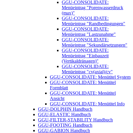
GGU-CONSOLIDATE:
Menüeintrag "Porenwasserdruck
(max)"
GGU-CONSOLIDATE:
Menüeintrag "Randbedingungen"
GGU-CONSOLIDATE:
Menüeintrag "Lastzunahme"
GGU-CONSOLIDATE:
Menüeintrag "Sekundärsetzungen"
GGU-CONSOLIDATE:
Menüeintrag "Einbauzeit
(Vertikaldränagen)"
GGU-CONSOLIDATE:
Menüeintrag "cv(axial)/cv"
GGU-CONSOLIDATE: Menütitel System
GGU-CONSOLIDATE: Menütitel
Formblatt
GGU-CONSOLIDATE: Menütitel
Ansicht
GGU-CONSOLIDATE: Menütitel Info
GGU-DOLPHIN Handbuch
GGU-ELASTIC Handbuch
GGU-FILTER-STABILITY Handbuch
GGU-FOOTING Handbuch
GGU-GABION Handbuch