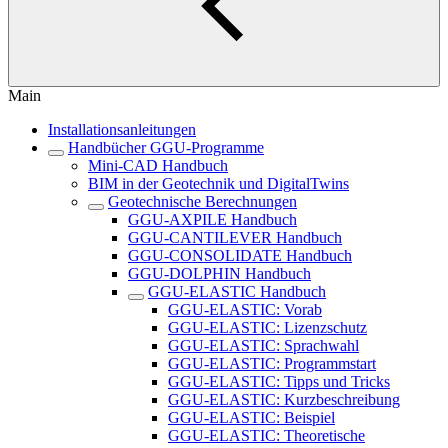
Main
Installationsanleitungen
Handbücher GGU-Programme
Mini-CAD Handbuch
BIM in der Geotechnik und DigitalTwins
Geotechnische Berechnungen
GGU-AXPILE Handbuch
GGU-CANTILEVER Handbuch
GGU-CONSOLIDATE Handbuch
GGU-DOLPHIN Handbuch
GGU-ELASTIC Handbuch
GGU-ELASTIC: Vorab
GGU-ELASTIC: Lizenzschutz
GGU-ELASTIC: Sprachwahl
GGU-ELASTIC: Programmstart
GGU-ELASTIC: Tipps und Tricks
GGU-ELASTIC: Kurzbeschreibung
GGU-ELASTIC: Beispiel
GGU-ELASTIC: Theoretische