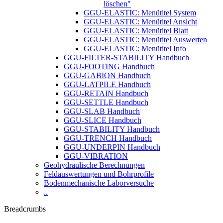
löschen"
GGU-ELASTIC: Menütitel System
GGU-ELASTIC: Menütitel Ansicht
GGU-ELASTIC: Menütitel Blatt
GGU-ELASTIC: Menütitel Auswerten
GGU-ELASTIC: Menütitel Info
GGU-FILTER-STABILITY Handbuch
GGU-FOOTING Handbuch
GGU-GABION Handbuch
GGU-LATPILE Handbuch
GGU-RETAIN Handbuch
GGU-SETTLE Handbuch
GGU-SLAB Handbuch
GGU-SLICE Handbuch
GGU-STABILITY Handbuch
GGU-TRENCH Handbuch
GGU-UNDERPIN Handbuch
GGU-VIBRATION
Geohydraulische Berechnungen
Feldauswertungen und Bohrprofile
Bodenmechanische Laborversuche
..
Breadcrumbs