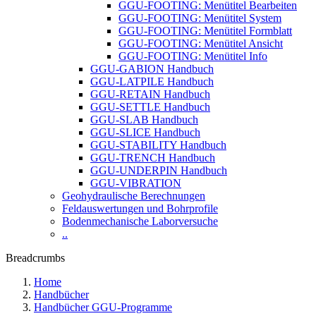
GGU-FOOTING: Menütitel Bearbeiten
GGU-FOOTING: Menütitel System
GGU-FOOTING: Menütitel Formblatt
GGU-FOOTING: Menütitel Ansicht
GGU-FOOTING: Menütitel Info
GGU-GABION Handbuch
GGU-LATPILE Handbuch
GGU-RETAIN Handbuch
GGU-SETTLE Handbuch
GGU-SLAB Handbuch
GGU-SLICE Handbuch
GGU-STABILITY Handbuch
GGU-TRENCH Handbuch
GGU-UNDERPIN Handbuch
GGU-VIBRATION
Geohydraulische Berechnungen
Feldauswertungen und Bohrprofile
Bodenmechanische Laborversuche
..
Breadcrumbs
Home
Handbücher
Handbücher GGU-Programme