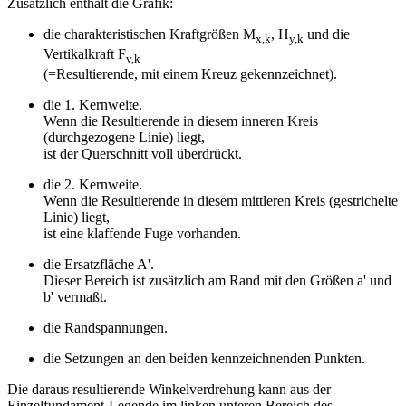
Zusätzlich enthält die Grafik:
die charakteristischen Kraftgrößen M
, H
und die
x,k
y,k
Vertikalkraft F
v,k
(=Resultierende, mit einem Kreuz gekennzeichnet).
die 1. Kernweite.
Wenn die Resultierende in diesem inneren Kreis
(durchgezogene Linie) liegt,
ist der Querschnitt voll überdrückt.
die 2. Kernweite.
Wenn die Resultierende in diesem mittleren Kreis (gestrichelte
Linie) liegt,
ist eine klaffende Fuge vorhanden.
die Ersatzfläche A'.
Dieser Bereich ist zusätzlich am Rand mit den Größen a' und
b' vermaßt.
die Randspannungen.
die Setzungen an den beiden kennzeichnenden Punkten.
Die daraus resultierende Winkelverdrehung kann aus der
Einzelfundament-Legende im linken unteren Bereich des