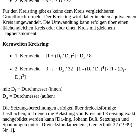
2. Kernweite = 3 · π · D / 32
Für den Kreisring gibt es keine dem Kreis vergleichbaren
Grundbruchformeln. Der Kreisring wird daher in einen äquivalenten
Kreis umgewandelt. Die Umwandlung kann erfolgen über einen
flächengleichen Kreis oder über einen Kreis mit gleichem
Trägheitsmoment.
Kernweiten Kreisring:
2
1. Kernweite = [1 + (D
/ D
)
] · D
/ 8
i
a
a
4
2. Kernweite = 3 · π · D
/ 32 · [1 - (D
/ D
)
] / [1 - (D
/
a
i
a
i
3
D
)
]
a
mit: D
= Durchmesser (innen)
i
D
= Durchmesser (außen)
a
Die Setzungsberechnungen erfolgen über dreiecksförmige
Lastflächen, mit denen die Belastung von Kreis und Kreisring exakt
nachgebildet werden kann [Dr.-Ing. Johann Buß, Setzungen und
Spannungen unter "Dreiecksfundamenten", Geotechnik 22 (1999)
Nr. 1].