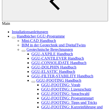
Main
Installationsanleitungen
Handbücher GGU-Programme
Mini-CAD Handbuch
BIM in der Geotechnik und DigitalTwins
Geotechnische Berechnungen
GGU-AXPILE Handbuch
GGU-CANTILEVER Handbuch
GGU-CONSOLIDATE Handbuch
GGU-DOLPHIN Handbuch
GGU-ELASTIC Handbuch
GGU-FILTER-STABILITY Handbuch
GGU-FOOTING Handbuch
GGU-FOOTING: Vorab
GGU-FOOTING: Lizenzschutz
GGU-FOOTING: Sprachwahl
GGU-FOOTING: Programmstart
GGU-FOOTING: Tipps und Tricks
GGU-FOOTING: Kurzeinführung und