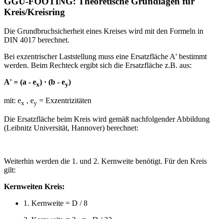
GGU-FOOTING: Theoretische Grundlagen für
Kreis/Kreisring
Die Grundbruchsicherheit eines Kreises wird mit den Formeln in
DIN 4017 berechnet.
Bei exzentrischer Laststellung muss eine Ersatzfläche A' bestimmt
werden. Beim Rechteck ergibt sich die Ersatzfläche z.B. aus:
A' = (a - e
) · (b - e
)
x
y
mit: e
, e
= Exzentrizitäten
x
y
Die Ersatzfläche beim Kreis wird gemäß nachfolgender Abbildung
(Leibnitz Universität, Hannover) berechnet:
Weiterhin werden die 1. und 2. Kernweite benötigt. Für den Kreis
gilt:
Kernweiten Kreis:
1. Kernweite = D / 8