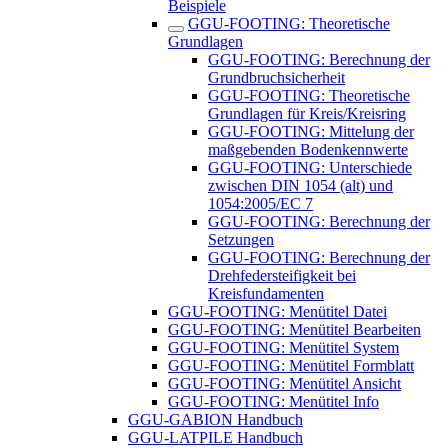
Beispiele
GGU-FOOTING: Theoretische
Grundlagen
GGU-FOOTING: Berechnung der
Grundbruchsicherheit
GGU-FOOTING: Theoretische
Grundlagen für Kreis/Kreisring
GGU-FOOTING: Mittelung der
maßgebenden Bodenkennwerte
GGU-FOOTING: Unterschiede
zwischen DIN 1054 (alt) und
1054:2005/EC 7
GGU-FOOTING: Berechnung der
Setzungen
GGU-FOOTING: Berechnung der
Drehfedersteifigkeit bei
Kreisfundamenten
GGU-FOOTING: Menütitel Datei
GGU-FOOTING: Menütitel Bearbeiten
GGU-FOOTING: Menütitel System
GGU-FOOTING: Menütitel Formblatt
GGU-FOOTING: Menütitel Ansicht
GGU-FOOTING: Menütitel Info
GGU-GABION Handbuch
GGU-LATPILE Handbuch