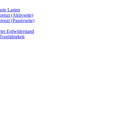
zte Lasten
enzt (Aktivseite)
enzt (Passivseite)
er Erdwiderstand
ragfähigkeit