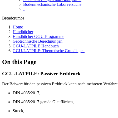
Bodenmechanische Laborversuche
..
Breadcrumbs
Home
Handbücher
Handbücher GGU-Programme
Geotechnische Berechnungen
GGU-LATPILE Handbuch
GGU-LATPILE: Theoretische Grundlagen
On this Page
GGU-LATPILE: Passiver Erddruck
Der Beiwert für den passiven Erddruck kann nach mehreren Verfahre
DIN 4085:2017,
DIN 4085:2017 gerade Gleitflächen,
Streck,