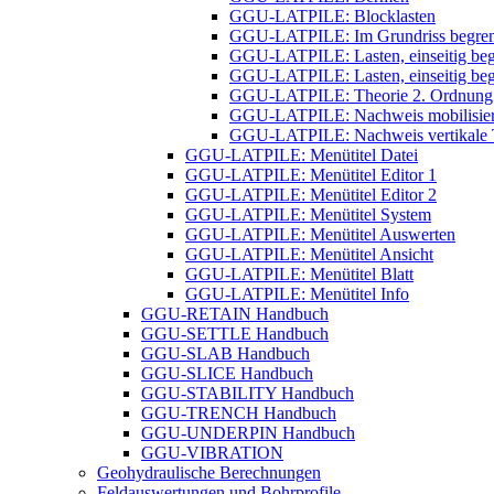
GGU-LATPILE: Blocklasten
GGU-LATPILE: Im Grundriss begren
GGU-LATPILE: Lasten, einseitig begr
GGU-LATPILE: Lasten, einseitig begr
GGU-LATPILE: Theorie 2. Ordnung
GGU-LATPILE: Nachweis mobilisiert
GGU-LATPILE: Nachweis vertikale T
GGU-LATPILE: Menütitel Datei
GGU-LATPILE: Menütitel Editor 1
GGU-LATPILE: Menütitel Editor 2
GGU-LATPILE: Menütitel System
GGU-LATPILE: Menütitel Auswerten
GGU-LATPILE: Menütitel Ansicht
GGU-LATPILE: Menütitel Blatt
GGU-LATPILE: Menütitel Info
GGU-RETAIN Handbuch
GGU-SETTLE Handbuch
GGU-SLAB Handbuch
GGU-SLICE Handbuch
GGU-STABILITY Handbuch
GGU-TRENCH Handbuch
GGU-UNDERPIN Handbuch
GGU-VIBRATION
Geohydraulische Berechnungen
Feldauswertungen und Bohrprofile