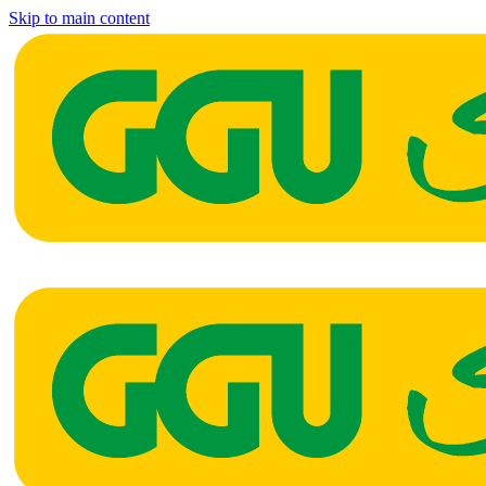
Skip to main content