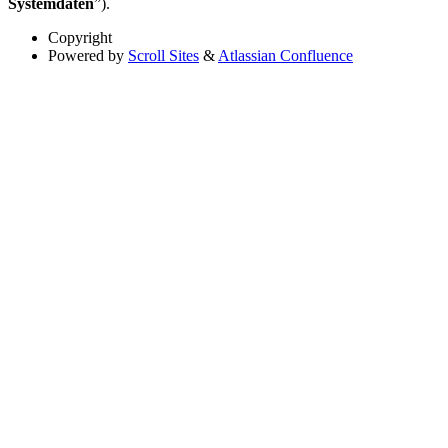
Systemdaten
”).
Copyright
Powered by
Scroll Sites
&
Atlassian Confluence