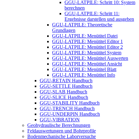
GGU-LATPILE: Schritt 10: System
berechnen
GGU-LATPILE: Schritt 11:
Ergebnisse darstellen und ausgeben
GGU-LATPILE: Theoretische
Grundlagen
GGU-LATPILE: Menütitel Datei
GGU-LATPILE: Menütitel Editor 1
GGU-LATPILE: Menütitel Editor 2
GGU-LATPILE: Menütitel System
GGU-LATPILE: Menütitel Auswerten
GGU-LATPILE: Menütitel Ansicht
GGU-LATPILE: Menütitel Blatt
GGU-LATPILE: Menütitel Info
GGU-RETAIN Handbuch
GGU-SETTLE Handbuch
GGU-SLAB Handbuch
GGU-SLICE Handbuch
GGU-STABILITY Handbuch
GGU-TRENCH Handbuch
GGU-UNDERPIN Handbuch
GGU-VIBRATION
Geohydraulische Berechnungen
Feldauswertungen und Bohrprofile
Bodenmechanische Laborversuche