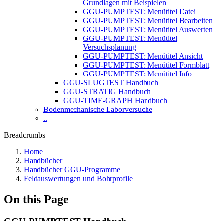
Grundlagen mit Beispielen
GGU-PUMPTEST: Menütitel Datei
GGU-PUMPTEST: Menütitel Bearbeiten
GGU-PUMPTEST: Menütitel Auswerten
GGU-PUMPTEST: Menütitel
Versuchsplanung
GGU-PUMPTEST: Menütitel Ansicht
GGU-PUMPTEST: Menütitel Formblatt
GGU-PUMPTEST: Menütitel Info
GGU-SLUGTEST Handbuch
GGU-STRATIG Handbuch
GGU-TIME-GRAPH Handbuch
Bodenmechanische Laborversuche
..
Breadcrumbs
Home
Handbücher
Handbücher GGU-Programme
Feldauswertungen und Bohrprofile
On this Page