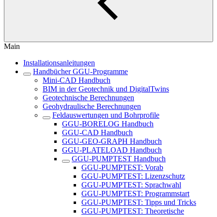
Main
Installationsanleitungen
Handbücher GGU-Programme
Mini-CAD Handbuch
BIM in der Geotechnik und DigitalTwins
Geotechnische Berechnungen
Geohydraulische Berechnungen
Feldauswertungen und Bohrprofile
GGU-BORELOG Handbuch
GGU-CAD Handbuch
GGU-GEO-GRAPH Handbuch
GGU-PLATELOAD Handbuch
GGU-PUMPTEST Handbuch
GGU-PUMPTEST: Vorab
GGU-PUMPTEST: Lizenzschutz
GGU-PUMPTEST: Sprachwahl
GGU-PUMPTEST: Programmstart
GGU-PUMPTEST: Tipps und Tricks
GGU-PUMPTEST: Theoretische