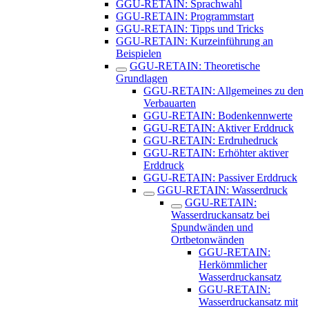
GGU-RETAIN: Sprachwahl
GGU-RETAIN: Programmstart
GGU-RETAIN: Tipps und Tricks
GGU-RETAIN: Kurzeinführung an
Beispielen
GGU-RETAIN: Theoretische
Grundlagen
GGU-RETAIN: Allgemeines zu den
Verbauarten
GGU-RETAIN: Bodenkennwerte
GGU-RETAIN: Aktiver Erddruck
GGU-RETAIN: Erdruhedruck
GGU-RETAIN: Erhöhter aktiver
Erddruck
GGU-RETAIN: Passiver Erddruck
GGU-RETAIN: Wasserdruck
GGU-RETAIN:
Wasserdruckansatz bei
Spundwänden und
Ortbetonwänden
GGU-RETAIN:
Herkömmlicher
Wasserdruckansatz
GGU-RETAIN:
Wasserdruckansatz mit