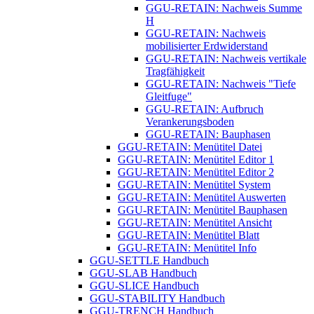
GGU-RETAIN: Nachweis Summe
H
GGU-RETAIN: Nachweis
mobilisierter Erdwiderstand
GGU-RETAIN: Nachweis vertikale
Tragfähigkeit
GGU-RETAIN: Nachweis "Tiefe
Gleitfuge"
GGU-RETAIN: Aufbruch
Verankerungsboden
GGU-RETAIN: Bauphasen
GGU-RETAIN: Menütitel Datei
GGU-RETAIN: Menütitel Editor 1
GGU-RETAIN: Menütitel Editor 2
GGU-RETAIN: Menütitel System
GGU-RETAIN: Menütitel Auswerten
GGU-RETAIN: Menütitel Bauphasen
GGU-RETAIN: Menütitel Ansicht
GGU-RETAIN: Menütitel Blatt
GGU-RETAIN: Menütitel Info
GGU-SETTLE Handbuch
GGU-SLAB Handbuch
GGU-SLICE Handbuch
GGU-STABILITY Handbuch
GGU-TRENCH Handbuch