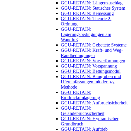
GGU-RETAIN: Längenzuschlag
GGU-RETAIN: Statisches System
GGU-RETAIN: Bemessung
GGU-RETAIN: Theorie 2.
Ordnung
GGU-RETAIN:
Lagerungsbedingungen am
Wandfuß
GGU-RETAIN: Gebettete Systeme
GGU-RETAIN: Kraft- und Weg-
Randbedingungen
GGU-RETAIN: Vorverformungen
GGU-RETAIN: Vorspannung
GGU-RETAIN: Bettungsmodul
GGU-RETAIN: Baugruben und
Ufereinfassungen mit der p-y
Methode
GGU-RETAIN:
Erddruckumlagerung
GGU-RETAIN: Aufbruchsicherheit
GGU-RETAIN:
Geländebruchsicherheit
GGU-RETAIN: Hydraulischer
Grundbruch
GGU-RETAIN: Auftrieb