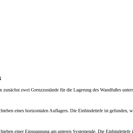
ß
 zunächst zwei Grenzzustände für die Lagerung des Wandfußes unter
chieben eines horizontalen Auflagers. Die Einbindetiefe ist gefunden, 
erschieben einer Einspannung am unteren Systemende. Die Einbindetie