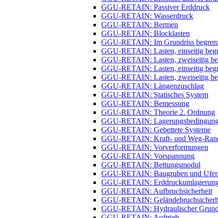
GGU-RETAIN: Passiver Erddruck
GGU-RETAIN: Wasserdruck
GGU-RETAIN: Bermen
GGU-RETAIN: Blocklasten
GGU-RETAIN: Im Grundriss begrenz
GGU-RETAIN: Lasten, einseitig begre
GGU-RETAIN: Lasten, zweiseitig beg
GGU-RETAIN: Lasten, einseitig begre
GGU-RETAIN: Lasten, zweiseitig begr
GGU-RETAIN: Längenzuschlag
GGU-RETAIN: Statisches System
GGU-RETAIN: Bemessung
GGU-RETAIN: Theorie 2. Ordnung
GGU-RETAIN: Lagerungsbedingung
GGU-RETAIN: Gebettete Systeme
GGU-RETAIN: Kraft- und Weg-Ran
GGU-RETAIN: Vorverformungen
GGU-RETAIN: Vorspannung
GGU-RETAIN: Bettungsmodul
GGU-RETAIN: Baugruben und Uferei
GGU-RETAIN: Erddruckumlagerun
GGU-RETAIN: Aufbruchsicherheit
GGU-RETAIN: Geländebruchsicherh
GGU-RETAIN: Hydraulischer Grund
GGU-RETAIN: Auftrieb