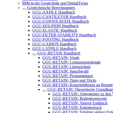
BIM in der Geotechnik und DigitalTwins
Geotechnische Berechnungen
GGU-AXPILE Handbuch
GGU-CANTILEVER Handbuch
GGU-CONSOLIDATE Handbuch
GGU-DOLPHIN Handbuch
GGU-ELASTIC Handbuch
GGU-FILTER-STABILITY Handbuch
GGU-FOOTING Handbuch
GGU-GABION Handbuch
GGU-LATPILE Handbuch
GGU-RETAIN Handbuch
GGU-RETAIN: Vorab
GGU-RETAIN: Leistungsmerkmale
GGU-RETAIN: Lizenzschutz
GGU-RETAIN: Sprachwahl
GGU-RETAIN: Programmstart
GGU-RETAIN: Tipps und Tricks
GGU-RETAIN: Kurzeinführung an Beispie
GGU-RETAIN: Theoretische Grundlag
GGU-RETAIN: Allgemeines zu den V
GGU-RETAIN: Bodenkennwerte
GGU-RETAIN: Aktiver Erddruck
GGU-RETAIN: Erdruhedruck
GGU-RETAIN: Erhöhter aktiver Erd