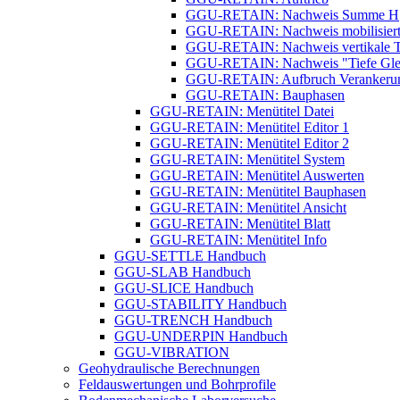
GGU-RETAIN: Nachweis Summe H
GGU-RETAIN: Nachweis mobilisierte
GGU-RETAIN: Nachweis vertikale Tr
GGU-RETAIN: Nachweis "Tiefe Glei
GGU-RETAIN: Aufbruch Verankeru
GGU-RETAIN: Bauphasen
GGU-RETAIN: Menütitel Datei
GGU-RETAIN: Menütitel Editor 1
GGU-RETAIN: Menütitel Editor 2
GGU-RETAIN: Menütitel System
GGU-RETAIN: Menütitel Auswerten
GGU-RETAIN: Menütitel Bauphasen
GGU-RETAIN: Menütitel Ansicht
GGU-RETAIN: Menütitel Blatt
GGU-RETAIN: Menütitel Info
GGU-SETTLE Handbuch
GGU-SLAB Handbuch
GGU-SLICE Handbuch
GGU-STABILITY Handbuch
GGU-TRENCH Handbuch
GGU-UNDERPIN Handbuch
GGU-VIBRATION
Geohydraulische Berechnungen
Feldauswertungen und Bohrprofile