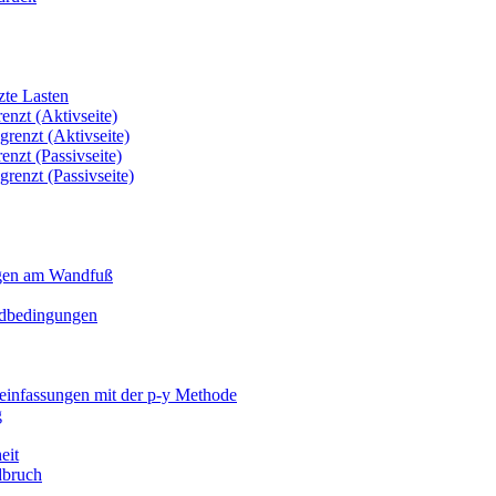
te Lasten
nzt (Aktivseite)
renzt (Aktivseite)
nzt (Passivseite)
enzt (Passivseite)
en am Wandfuß
dbedingungen
nfassungen mit der p-y Methode
g
eit
bruch