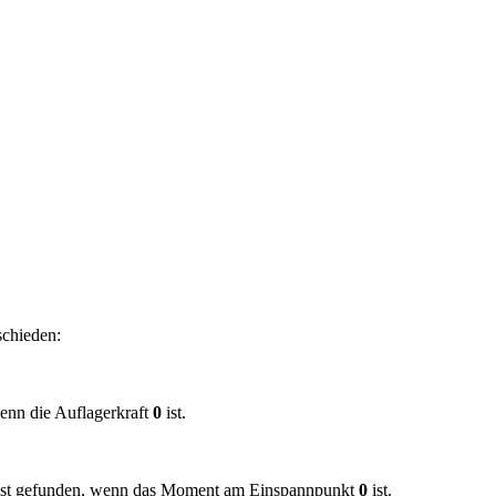
schieden:
wenn die Auflagerkraft
0
ist.
fe ist gefunden, wenn das Moment am Einspannpunkt
0
ist.