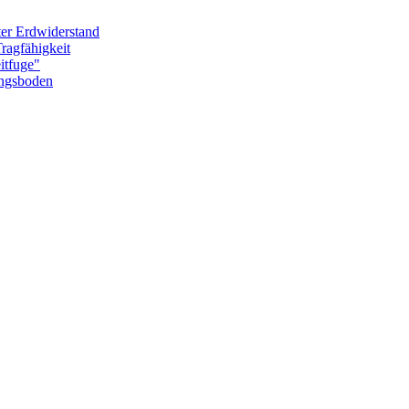
r Erdwiderstand
agfähigkeit
tfuge"
ngsboden