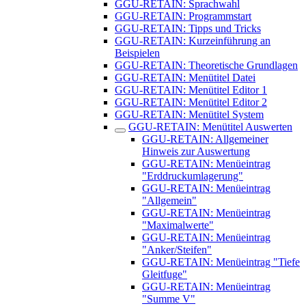
GGU-RETAIN: Sprachwahl
GGU-RETAIN: Programmstart
GGU-RETAIN: Tipps und Tricks
GGU-RETAIN: Kurzeinführung an
Beispielen
GGU-RETAIN: Theoretische Grundlagen
GGU-RETAIN: Menütitel Datei
GGU-RETAIN: Menütitel Editor 1
GGU-RETAIN: Menütitel Editor 2
GGU-RETAIN: Menütitel System
GGU-RETAIN: Menütitel Auswerten
GGU-RETAIN: Allgemeiner
Hinweis zur Auswertung
GGU-RETAIN: Menüeintrag
"Erddruckumlagerung"
GGU-RETAIN: Menüeintrag
"Allgemein"
GGU-RETAIN: Menüeintrag
"Maximalwerte"
GGU-RETAIN: Menüeintrag
"Anker/Steifen"
GGU-RETAIN: Menüeintrag "Tiefe
Gleitfuge"
GGU-RETAIN: Menüeintrag
"Summe V"