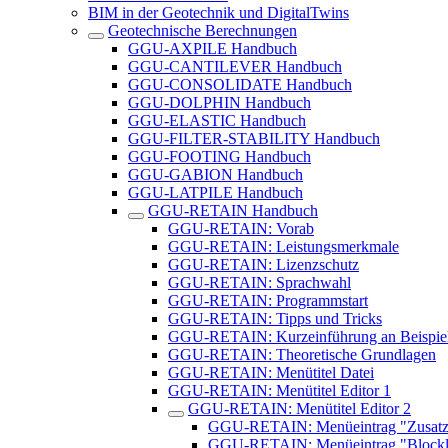
BIM in der Geotechnik und DigitalTwins
Geotechnische Berechnungen
GGU-AXPILE Handbuch
GGU-CANTILEVER Handbuch
GGU-CONSOLIDATE Handbuch
GGU-DOLPHIN Handbuch
GGU-ELASTIC Handbuch
GGU-FILTER-STABILITY Handbuch
GGU-FOOTING Handbuch
GGU-GABION Handbuch
GGU-LATPILE Handbuch
GGU-RETAIN Handbuch
GGU-RETAIN: Vorab
GGU-RETAIN: Leistungsmerkmale
GGU-RETAIN: Lizenzschutz
GGU-RETAIN: Sprachwahl
GGU-RETAIN: Programmstart
GGU-RETAIN: Tipps und Tricks
GGU-RETAIN: Kurzeinführung an Beispie
GGU-RETAIN: Theoretische Grundlagen
GGU-RETAIN: Menütitel Datei
GGU-RETAIN: Menütitel Editor 1
GGU-RETAIN: Menütitel Editor 2
GGU-RETAIN: Menüeintrag "Zusatz
GGU-RETAIN: Menüeintrag "Blockl