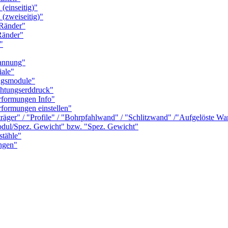
einseitig)"
zweiseitig)"
Ränder"
änder"
"
annung"
ale"
gsmodule"
tungserddruck"
formungen Info"
ormungen einstellen"
r" / "Profile" / "Bohrpfahlwand" / "Schlitzwand" /"Aufgelöste Wand"
l/Spez. Gewicht" bzw. "Spez. Gewicht"
tähle"
ngen"