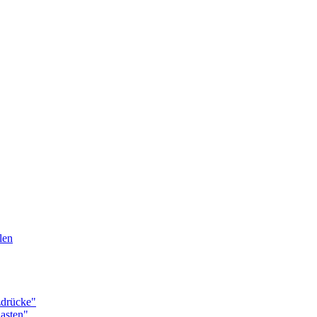
len
drücke"
asten"