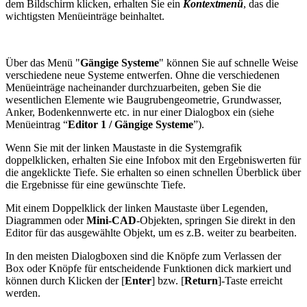
dem Bildschirm klicken, erhalten Sie ein
Kontextmenü
, das die
wichtigsten Menüeinträge beinhaltet.
Über das Menü "
Gängige Systeme
" können Sie auf schnelle Weise
verschiedene neue Systeme entwerfen. Ohne die verschiedenen
Menüeinträge nacheinander durchzuarbeiten, geben Sie die
wesentlichen Elemente wie Baugrubengeometrie, Grundwasser,
Anker, Bodenkennwerte etc. in nur einer Dialogbox ein (siehe
Menüeintrag “
Editor 1 / Gängige Systeme
”).
Wenn Sie mit der linken Maustaste in die Systemgrafik
doppelklicken, erhalten Sie eine Infobox mit den Ergebniswerten für
die angeklickte Tiefe. Sie erhalten so einen schnellen Überblick über
die Ergebnisse für eine gewünschte Tiefe.
Mit einem Doppelklick der linken Maustaste über Legenden,
Diagrammen oder
Mini-CAD
-Objekten, springen Sie direkt in den
Editor für das ausgewählte Objekt, um es z.B. weiter zu bearbeiten.
In den meisten Dialogboxen sind die Knöpfe zum Verlassen der
Box oder Knöpfe für entscheidende Funktionen dick markiert und
können durch Klicken der [
Enter
] bzw. [
Return
]-Taste erreicht
werden.