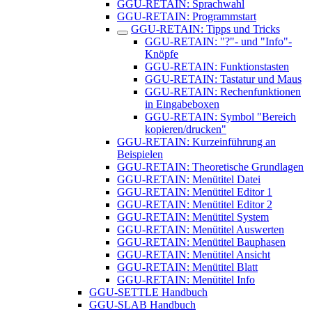
GGU-RETAIN: Sprachwahl
GGU-RETAIN: Programmstart
GGU-RETAIN: Tipps und Tricks
GGU-RETAIN: "?"- und "Info"-
Knöpfe
GGU-RETAIN: Funktionstasten
GGU-RETAIN: Tastatur und Maus
GGU-RETAIN: Rechenfunktionen
in Eingabeboxen
GGU-RETAIN: Symbol "Bereich
kopieren/drucken"
GGU-RETAIN: Kurzeinführung an
Beispielen
GGU-RETAIN: Theoretische Grundlagen
GGU-RETAIN: Menütitel Datei
GGU-RETAIN: Menütitel Editor 1
GGU-RETAIN: Menütitel Editor 2
GGU-RETAIN: Menütitel System
GGU-RETAIN: Menütitel Auswerten
GGU-RETAIN: Menütitel Bauphasen
GGU-RETAIN: Menütitel Ansicht
GGU-RETAIN: Menütitel Blatt
GGU-RETAIN: Menütitel Info
GGU-SETTLE Handbuch
GGU-SLAB Handbuch