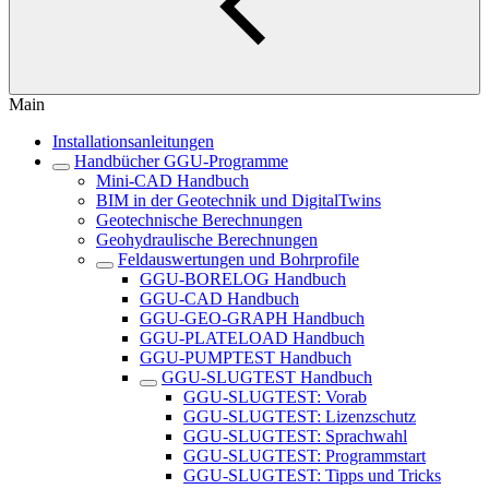
Main
Installationsanleitungen
Handbücher GGU-Programme
Mini-CAD Handbuch
BIM in der Geotechnik und DigitalTwins
Geotechnische Berechnungen
Geohydraulische Berechnungen
Feldauswertungen und Bohrprofile
GGU-BORELOG Handbuch
GGU-CAD Handbuch
GGU-GEO-GRAPH Handbuch
GGU-PLATELOAD Handbuch
GGU-PUMPTEST Handbuch
GGU-SLUGTEST Handbuch
GGU-SLUGTEST: Vorab
GGU-SLUGTEST: Lizenzschutz
GGU-SLUGTEST: Sprachwahl
GGU-SLUGTEST: Programmstart
GGU-SLUGTEST: Tipps und Tricks