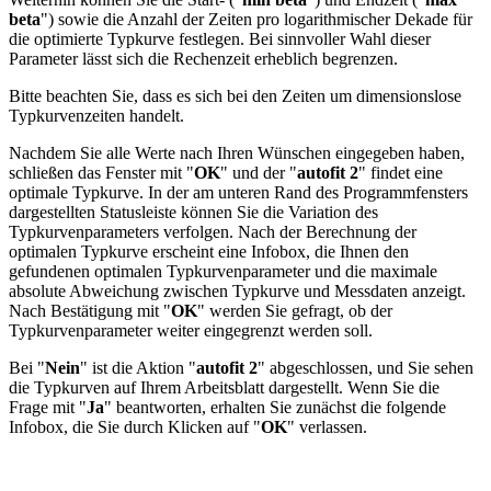
beta
") sowie die Anzahl der Zeiten pro logarithmischer Dekade für
die optimierte Typkurve festlegen. Bei sinnvoller Wahl dieser
Parameter lässt sich die Rechenzeit erheblich begrenzen.
Bitte beachten Sie, dass es sich bei den Zeiten um dimensionslose
Typkurvenzeiten handelt.
Nachdem Sie alle Werte nach Ihren Wünschen eingegeben haben,
schließen das Fenster mit "
OK
" und der "
autofit 2
" findet eine
optimale Typkurve. In der am unteren Rand des Programmfensters
dargestellten Statusleiste können Sie die Variation des
Typkurvenparameters verfolgen. Nach der Berechnung der
optimalen Typkurve erscheint eine Infobox, die Ihnen den
gefundenen optimalen Typkurvenparameter und die maximale
absolute Abweichung zwischen Typkurve und Messdaten anzeigt.
Nach Bestätigung mit "
OK
" werden Sie gefragt, ob der
Typkurvenparameter weiter eingegrenzt werden soll.
Bei "
Nein
" ist die Aktion "
autofit 2
" abgeschlossen, und Sie sehen
die Typkurven auf Ihrem Arbeitsblatt dargestellt. Wenn Sie die
Frage mit "
Ja
" beantworten, erhalten Sie zunächst die folgende
Infobox, die Sie durch Klicken auf "
OK
" verlassen.