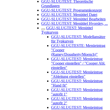
GGU-SLUGTEST: Theoretische
Grundlagen
GGU-SLUGTEST: Programmkonzept
GGU-SLUGTEST: Menütitel Datei
GGU-SLUGTEST: Menütitel Bearbeiten
GGU-SLUGTEST: Menütitel Hvorslev, ...
GGU-SLUGTEST: Menütitel
Typkurven
GGU-SLUGTEST: Modellansätze
für Typkurven
GGU-SLUGTESTE: Menüeintrag
"Cooper
(Ramey/Dougherty/Moench)"
GGU-SLUGTEST: Menüeintrag
"Cooper einstellen" / "Cooper Abl.
einstellen"
GGU-SLUGTEST: Menüeintrag
"Ableitung einstellen"
GGU-SLUGTEST: Menüeintrag
"Hand fit"
GGU-SLUGTEST: Menüeintrag
"autofit 1"
GGU-SLUGTEST: Menüeintrag
"autofit 2"
GGU-SLUGTEST: Menüeintrag