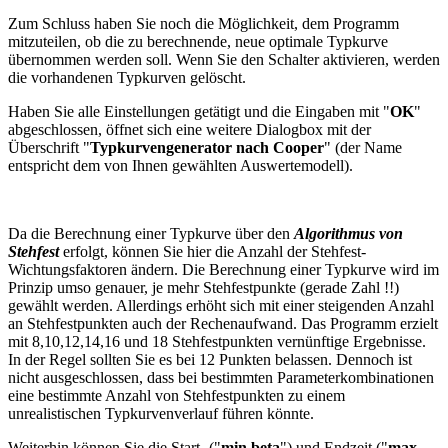
Zum Schluss haben Sie noch die Möglichkeit, dem Programm
mitzuteilen, ob die zu berechnende, neue optimale Typkurve
übernommen werden soll. Wenn Sie den Schalter aktivieren, werden
die vorhandenen Typkurven gelöscht.
Haben Sie alle Einstellungen getätigt und die Eingaben mit "
OK
"
abgeschlossen, öffnet sich eine weitere Dialogbox mit der
Überschrift "
Typkurvengenerator nach Cooper
" (der Name
entspricht dem von Ihnen gewählten Auswertemodell).
Da die Berechnung einer Typkurve über den
Algorithmus von
Stehfest
erfolgt, können Sie hier die Anzahl der Stehfest-
Wichtungsfaktoren ändern. Die Berechnung einer Typkurve wird im
Prinzip umso genauer, je mehr Stehfestpunkte (gerade Zahl !!)
gewählt werden. Allerdings erhöht sich mit einer steigenden Anzahl
an Stehfestpunkten auch der Rechenaufwand. Das Programm erzielt
mit 8,10,12,14,16 und 18 Stehfestpunkten vernünftige Ergebnisse.
In der Regel sollten Sie es bei 12 Punkten belassen. Dennoch ist
nicht ausgeschlossen, dass bei bestimmten Parameterkombinationen
eine bestimmte Anzahl von Stehfestpunkten zu einem
unrealistischen Typkurvenverlauf führen könnte.
Weiterhin können Sie die Start- ("
min beta
") und Endzeit ("
max