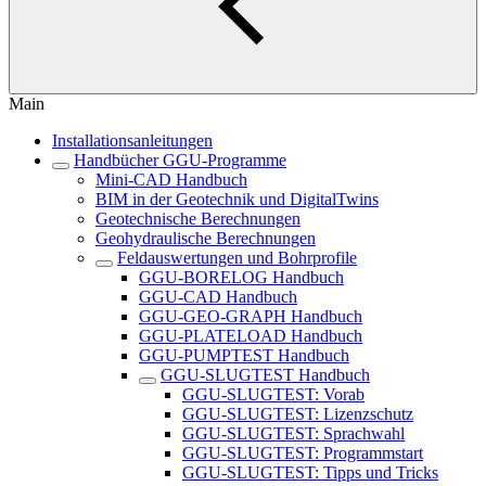
Main
Installationsanleitungen
Handbücher GGU-Programme
Mini-CAD Handbuch
BIM in der Geotechnik und DigitalTwins
Geotechnische Berechnungen
Geohydraulische Berechnungen
Feldauswertungen und Bohrprofile
GGU-BORELOG Handbuch
GGU-CAD Handbuch
GGU-GEO-GRAPH Handbuch
GGU-PLATELOAD Handbuch
GGU-PUMPTEST Handbuch
GGU-SLUGTEST Handbuch
GGU-SLUGTEST: Vorab
GGU-SLUGTEST: Lizenzschutz
GGU-SLUGTEST: Sprachwahl
GGU-SLUGTEST: Programmstart
GGU-SLUGTEST: Tipps und Tricks