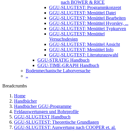
nach BOWER & RICE
GGU-SLUGTEST: Programmkonzept
GGU-SLUGTEST: Menütitel Datei
GGU-SLUGTEST: Menütitel Bearbeiten
GGU-SLUGTEST: Menütitel Hvorslev, ...
GGU-SLUGTEST: Menütitel Typkurven
GGU-SLUGTEST: Menütitel
Versuchsdesign
GGU-SLUGTEST: Menütitel Ansicht
GGU-SLUGTEST: Menütitel Info
GGU-SLUGTEST: Literaturauswahl
GGU-STRATIG Handbuch
GGU-TIME-GRAPH Handbuch
Bodenmechanische Laborversuche
..
Breadcrumbs
Home
Handbücher
Handbücher GGU-Programme
Feldauswertungen und Bohrprofile
GGU-SLUGTEST Handbuch
GGU-SLUGTEST: Theoretische Grundlagen
GGU-SLUGTEST: Auswertung nach COOPER et. al.