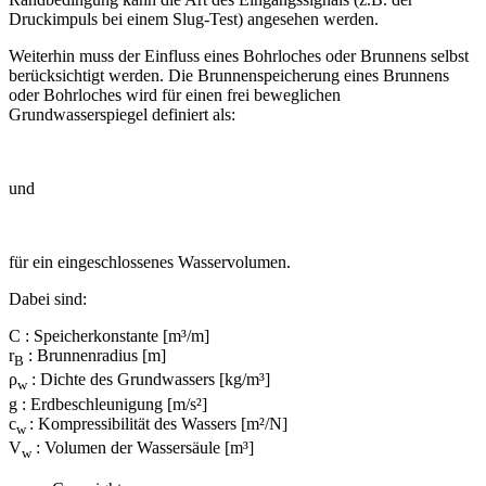
Druckimpuls bei einem Slug-Test) angesehen werden.
Weiterhin muss der Einfluss eines Bohrloches oder Brunnens selbst
berücksichtigt werden. Die Brunnenspeicherung eines Brunnens
oder Bohrloches wird für einen frei beweglichen
Grundwasserspiegel definiert als:
und
für ein eingeschlossenes Wasservolumen.
Dabei sind:
C : Speicherkonstante [m³/m]
r
: Brunnenradius [m]
B
ρ
: Dichte des Grundwassers [kg/m³]
w
g : Erdbeschleunigung [m/s²]
c
: Kompressibilität des Wassers [m²/N]
w
V
: Volumen der Wassersäule [m³]
w