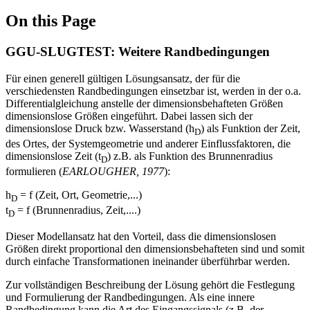
On this Page
GGU-SLUGTEST: Weitere Randbedingungen
Für einen generell gültigen Lösungsansatz, der für die
verschiedensten Randbedingungen einsetzbar ist, werden in der o.a.
Differentialgleichung anstelle der dimensionsbehafteten Größen
dimensionslose Größen eingeführt. Dabei lassen sich der
dimensionslose Druck bzw. Wasserstand (h
) als Funktion der Zeit,
D
des Ortes, der Systemgeometrie und anderer Einflussfaktoren, die
dimensionslose Zeit (t
) z.B. als Funktion des Brunnenradius
D
formulieren (
EARLOUGHER, 1977
):
h
= f (Zeit, Ort, Geometrie,...)
D
t
= f (Brunnenradius, Zeit,....)
D
Dieser Modellansatz hat den Vorteil, dass die dimensionslosen
Größen direkt proportional den dimensionsbehafteten sind und somit
durch einfache Transformationen ineinander überführbar werden.
Zur vollständigen Beschreibung der Lösung gehört die Festlegung
und Formulierung der Randbedingungen. Als eine innere
Randbedingung kann die Art des Eingangssignals (z.B. der