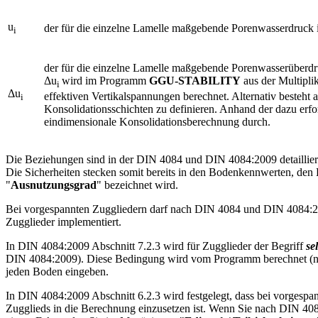
u
der für die einzelne Lamelle maßgebende Porenwasserdruck
i
der für die einzelne Lamelle maßgebende Porenwasserüberdr
Δu
wird im Programm
GGU-STABILITY
aus der Multipli
i
Δu
effektiven Vertikalspannungen berechnet. Alternativ besteht 
i
Konsolidationsschichten zu definieren. Anhand der dazu erf
eindimensionale Konsolidationsberechnung durch.
Die Beziehungen sind in der DIN 4084 und DIN 4084:2009 detailliert 
Die Sicherheiten stecken somit bereits in den Bodenkennwerten, den 
"
Ausnutzungsgrad
" bezeichnet wird.
Bei vorgespannten Zuggliedern darf nach DIN 4084 und DIN 4084:200
Zugglieder implementiert.
In DIN 4084:2009 Abschnitt 7.2.3 wird für Zugglieder der Begriff
se
DIN 4084:2009). Diese Bedingung wird vom Programm berechnet (nu
jeden Boden eingeben.
In DIN 4084:2009 Abschnitt 6.2.3 wird festgelegt, dass bei vorgespan
Zugglieds in die Berechnung einzusetzen ist. Wenn Sie nach DIN 4