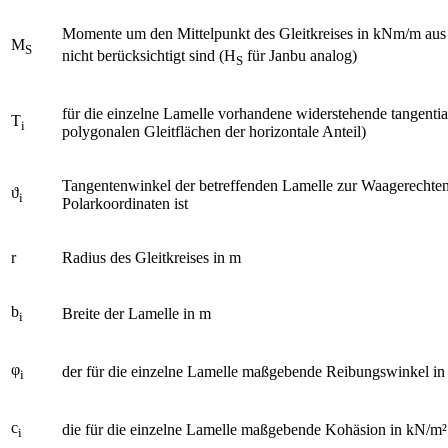
Momente um den Mittelpunkt des Gleitkreises in kNm/m aus 
M
S
nicht berücksichtigt sind (H
für Janbu analog)
S
für die einzelne Lamelle vorhandene widerstehende tangentia
T
i
polygonalen Gleitflächen der horizontale Anteil)
Tangentenwinkel der betreffenden Lamelle zur Waagerechten 
ϑ
i
Polarkoordinaten ist
r
Radius des Gleitkreises in m
b
Breite der Lamelle in m
i
φ
der für die einzelne Lamelle maßgebende Reibungswinkel in
i
c
die für die einzelne Lamelle maßgebende Kohäsion in kN/m²
i