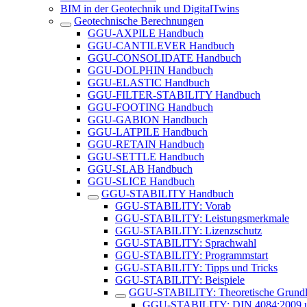
BIM in der Geotechnik und DigitalTwins
Geotechnische Berechnungen
GGU-AXPILE Handbuch
GGU-CANTILEVER Handbuch
GGU-CONSOLIDATE Handbuch
GGU-DOLPHIN Handbuch
GGU-ELASTIC Handbuch
GGU-FILTER-STABILITY Handbuch
GGU-FOOTING Handbuch
GGU-GABION Handbuch
GGU-LATPILE Handbuch
GGU-RETAIN Handbuch
GGU-SETTLE Handbuch
GGU-SLAB Handbuch
GGU-SLICE Handbuch
GGU-STABILITY Handbuch
GGU-STABILITY: Vorab
GGU-STABILITY: Leistungsmerkmale
GGU-STABILITY: Lizenzschutz
GGU-STABILITY: Sprachwahl
GGU-STABILITY: Programmstart
GGU-STABILITY: Tipps und Tricks
GGU-STABILITY: Beispiele
GGU-STABILITY: Theoretische Grund
GGU-STABILITY: DIN 4084:2009