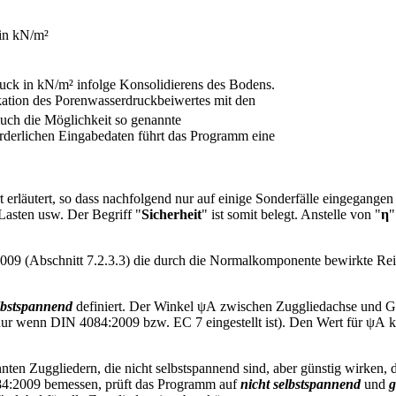
 in kN/m²
uck in kN/m² infolge Konsolidierens des Bodens.
kation des Porenwasserdruckbeiwertes mit den
auch die Möglichkeit so genannte
orderlichen Eingabedaten führt das Programm eine
erläutert, so dass nachfolgend nur auf einige Sonderfälle eingegangen
Lasten usw. Der Begriff "
Sicherheit
" ist somit belegt. Anstelle von "
η
"
9 (Abschnitt 7.2.3.3) die durch die Normalkomponente bewirkte Reibu
lbstspannend
definiert. Der Winkel ψA
zwischen Zuggliedachse und Gle
r wenn DIN 4084:2009 bzw. EC 7 eingestellt ist). Den Wert für ψA
k
nten Zuggliedern, die nicht selbstspannend sind, aber günstig wirken,
084:2009 bemessen, prüft das Programm auf
nicht selbstspannend
und
g