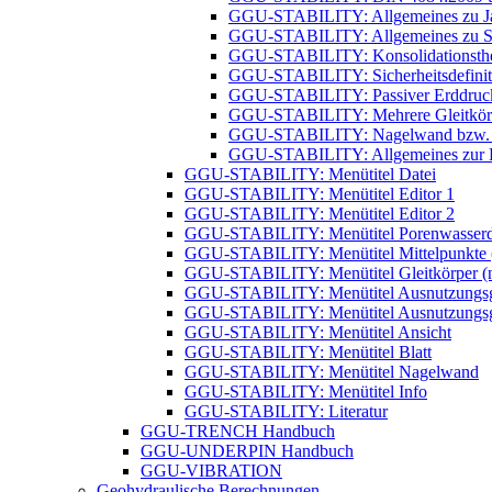
GGU-STABILITY: Allgemeines zu J
GGU-STABILITY: ​Allgemeines zu St
GGU-STABILITY: ​Konsolidationsthe
GGU-STABILITY: Sicherheitsdefinit
GGU-STABILITY: Passiver Erddruc
GGU-STABILITY: Mehrere Gleitkör
GGU-STABILITY: Nagelwand bzw. 
GGU-STABILITY: ​Allgemeines zur B
GGU-STABILITY: Menütitel Datei
GGU-STABILITY: Menütitel Editor 1
GGU-STABILITY: Menütitel Editor 2
GGU-STABILITY: Menütitel Porenwasserd
GGU-STABILITY: Menütitel Mittelpunkte (n
GGU-STABILITY: Menütitel Gleitkörper (nu
GGU-STABILITY: Menütitel Ausnutzungsgra
GGU-STABILITY: Menütitel Ausnutzungsgra
GGU-STABILITY: Menütitel Ansicht
GGU-STABILITY: Menütitel Blatt
GGU-STABILITY: Menütitel Nagelwand
GGU-STABILITY: Menütitel Info
GGU-STABILITY: Literatur
GGU-TRENCH Handbuch
GGU-UNDERPIN Handbuch
GGU-VIBRATION
Geohydraulische Berechnungen