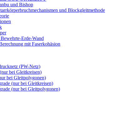
anbu und Bishop
arrkörperbruchmechanismen und Blockgleitmethode
orie
ionen
k
per
Bewehrte-Erde-Wand
erechnung mit Faserkohäsion
rucknetz (PW-Netz)
ur bei Gleitkreisen)
r bei Gleitpolygonen)
de (nur bei Gleitkreisen)
de (nur bei Gleitpolygonen)