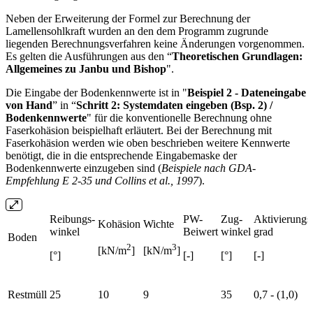
Neben der Erweiterung der Formel zur Berechnung der
Lamellensohlkraft wurden an den dem Programm zugrunde
liegenden Berechnungsverfahren keine Änderungen vorgenommen.
Es gelten die Ausführungen aus den “
Theoretischen Grundlagen:
Allgemeines zu Janbu und Bishop
".
Die Eingabe der Bodenkennwerte ist in "
Beispiel 2 - Dateneingabe
von Hand
” in “
Schritt 2: Systemdaten eingeben (Bsp. 2) /
Bodenkennwerte
" für die konventionelle Berechnung ohne
Faserkohäsion beispielhaft erläutert. Bei der Berechnung mit
Faserkohäsion werden wie oben beschrieben weitere Kennwerte
benötigt, die in die entsprechende Eingabemaske der
Bodenkennwerte einzugeben sind (
Beispiele nach GDA-
Empfehlung E 2-35 und Collins et al., 1997
).
Reibungs-
PW-
Zug-
Aktivierungs
Kohäsion
Wichte
winkel
Beiwert
winkel
grad
Boden
2
3
[kN/m
]
[kN/m
]
[°]
[-]
[°]
[-]
Restmüll
25
10
9
35
0,7 - (1,0)