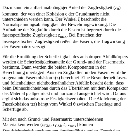
Dazu kann ein auflastunabhängiger Anteil der Zugfestigkeit (z
)
0
kommen, der von einer Kohäsion c der Grundmatrix nicht
unterschieden werden kann. Der Winkel ζ beschreibt die
Normalspannungsabhängigkeit der Bewehrungswirkung. Die
Aufnahme der Zugkräfte durch die Fasern ist begrenzt durch die
faserspezifische Zugfestigkeit z
. Bei Erreichen der
max
faserspezifischen Zugfestigkeit reißen die Fasern, die Tragwirkung
der Fasermatrix versagt.
Für die Ermittlung der Scherfestigkeit des anisotropen Abfallkörpers
werden die Scherfestigkeitsanteile der Grund- und der Fasermatrix
bestimmt. Dann werden die beiden Komponenten in der
Berechnung überlagert. Aus den Zugkräften in den Fasern wird die
so genannte Faserkohäsion τ(z) berechnet. Eine Besonderheit faser-
und folienhaltiger, nichtbodenähnlicher Abfälle besteht darin, dass
beim Dünnschichteinbau durch das Überfahren mit dem Kompaktor
das Material plattgedrückt und horizontal ausgerichtet wird. Daraus
ergibt sich das anisotrope Festigkeitsverhalten. Die Aktivierung der
Faserkohäsion τ(z) hängt vom Winkel ϑ zwischen Faserlage und
Scherfuge ab.
Mit den nach Grund- und Fasermatrix unterschiedenen
Materialkennwerten (φ
, c
, ζ, z
) können
GM
GM
max
Standsicherheitsberechnungen durchgeführt werden. Durch den