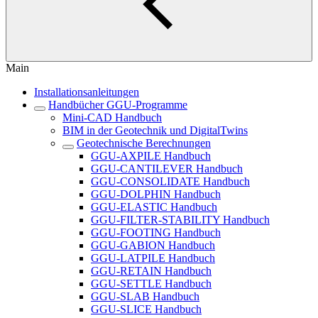
Main
Installationsanleitungen
Handbücher GGU-Programme
Mini-CAD Handbuch
BIM in der Geotechnik und DigitalTwins
Geotechnische Berechnungen
GGU-AXPILE Handbuch
GGU-CANTILEVER Handbuch
GGU-CONSOLIDATE Handbuch
GGU-DOLPHIN Handbuch
GGU-ELASTIC Handbuch
GGU-FILTER-STABILITY Handbuch
GGU-FOOTING Handbuch
GGU-GABION Handbuch
GGU-LATPILE Handbuch
GGU-RETAIN Handbuch
GGU-SETTLE Handbuch
GGU-SLAB Handbuch
GGU-SLICE Handbuch