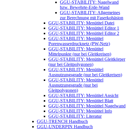
GGU-STABILITY: Nagelwand
bzw. Bewehrte-Erde-Wand
GGU-STABILITY: ​Allgemeines
zur Berechnung mit Faserkohäsion
GGU-STABILITY: Menütitel Datei
GGU-STABILITY: Menütitel Editor 1
GGU-STABILITY: Menütitel Editor 2
GGU-STABILITY: Menütitel
Porenwasserdrucknetz (PW-Netz)
GGU-STABILITY: Menütitel
Mittelpunkte (nur bei Gleitkreisen)
GGU-STABILITY: Menütitel Gleitkörper
(nur bei Gleitpolygonen)
GGU-STABILITY: Menütitel
Ausnutzungsgrade (nur bei Gleitkreisen)
GGU-STABILITY: Menütitel
Ausnutzungsgrade (nur bei
Gleitpolygonen)
GGU-STABILITY: Menütitel Ansicht
GGU-STABILITY: Menütitel Blatt
GGU-STABILITY: Menütitel Nagelwand
GGU-STABILITY: Menütitel Info
GGU-STABILITY: Literatur
GGU-TRENCH Handbuch
GGU-UNDERPIN Handbuch