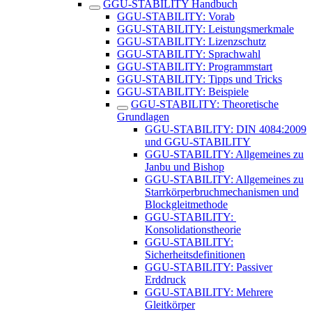
GGU-STABILITY Handbuch
GGU-STABILITY: Vorab
GGU-STABILITY: Leistungsmerkmale
GGU-STABILITY: Lizenzschutz
GGU-STABILITY: Sprachwahl
GGU-STABILITY: Programmstart
GGU-STABILITY: Tipps und Tricks
GGU-STABILITY: Beispiele
GGU-STABILITY: Theoretische
Grundlagen
GGU-STABILITY: DIN 4084:2009
und GGU-STABILITY
GGU-STABILITY: Allgemeines zu
Janbu und Bishop
GGU-STABILITY: ​Allgemeines zu
Starrkörperbruchmechanismen und
Blockgleitmethode
GGU-STABILITY: ​
Konsolidationstheorie
GGU-STABILITY:
Sicherheitsdefinitionen
GGU-STABILITY: Passiver
Erddruck
GGU-STABILITY: Mehrere
Gleitkörper