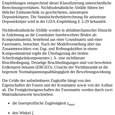
Empfehlungen entsprechend dieser Klassifizierung unterschiedliche
Berechnungsverfahren. Nichtbodenähnliche Abfälle führen bei
üblicher Einbautechnik zu geschichteten, anisotropen
Deponiekörpern. Die Standsicherheitsberechnung für anisotrope
Deponiekörper wird in der GDA-Empfehlung E 2-29 behandelt.
Nichtbodenähnliche Abfälle werden in abfallmechanischer Hinsicht
in Anlehnung an die Grundsätze faserbewehrter Böden als
Kompositmaterial, bestehend aus einer Grundmatrix und einer
Fasermatrix, betrachtet. Nach der Modellvorstellung über das
Zusammenwirken von Zug- und Reibungskräften in einem
Kompositmaterial ergibt die Überlagerung der beiden
Scherfestigkeitskomponenten i. A. eine nichtlineare
Bruchbedingung. Derartige Bruchbedingungen sind von bewehrten
Erdkörpern bekannt (EBGEO). Ursache der Nichtlinearität ist die
begrenzte Normalspannungsabhängigkeit der Bewehrungswirkung.
Die Größe der aufnehmbaren Zugkräfte hängt von den
Eigenschaften der Fasern und der Kornmatrix sowie von der Auflast
ab. Die Festigkeitseigenschaften der Fasermatrix werden durch zwei
Materialkennwerte beschrieben:
die faserspezifische Zugfestigkeit z
max
den Winkel ζ