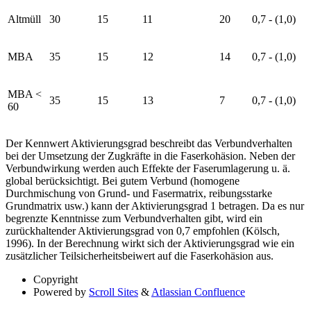
Altmüll
30
15
11
20
0,7 - (1,0)
MBA
35
15
12
14
0,7 - (1,0)
MBA <
35
15
13
7
0,7 - (1,0)
60
Der Kennwert Aktivierungsgrad beschreibt das Verbundverhalten
bei der Umsetzung der Zugkräfte in die Faserkohäsion. Neben der
Verbundwirkung werden auch Effekte der Faserumlagerung u. ä.
global berücksichtigt. Bei gutem Verbund (homogene
Durchmischung von Grund- und Fasermatrix, reibungsstarke
Grundmatrix usw.) kann der Aktivierungsgrad 1 betragen. Da es nur
begrenzte Kenntnisse zum Verbundverhalten gibt, wird ein
zurückhaltender Aktivierungsgrad von 0,7 empfohlen (Kölsch,
1996). In der Berechnung wirkt sich der Aktivierungsgrad wie ein
zusätzlicher Teilsicherheitsbeiwert auf die Faserkohäsion aus.
Copyright
Powered by
Scroll Sites
&
Atlassian Confluence