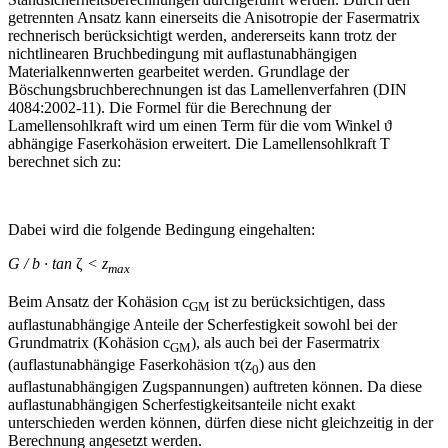
getrennten Ansatz kann einerseits die Anisotropie der Fasermatrix
rechnerisch berücksichtigt werden, andererseits kann trotz der
nichtlinearen Bruchbedingung mit auflastunabhängigen
Materialkennwerten gearbeitet werden. Grundlage der
Böschungsbruchberechnungen ist das Lamellenverfahren (DIN
4084:2002-11). Die Formel für die Berechnung der
Lamellensohlkraft wird um einen Term für die vom Winkel ϑ
abhängige Faserkohäsion erweitert. Die Lamellensohlkraft T
berechnet sich zu:
Dabei wird die folgende Bedingung eingehalten:
G / b · tan
ζ
< z
max
Beim Ansatz der Kohäsion c
ist zu berücksichtigen, dass
GM
auflastunabhängige Anteile der Scherfestigkeit sowohl bei der
Grundmatrix (Kohäsion c
), als auch bei der Fasermatrix
GM
(auflastunabhängige Faserkohäsion τ(z
) aus den
0
auflastunabhängigen Zugspannungen) auftreten können. Da diese
auflastunabhängigen Scherfestigkeitsanteile nicht exakt
unterschieden werden können, dürfen diese nicht gleichzeitig in der
Berechnung angesetzt werden.