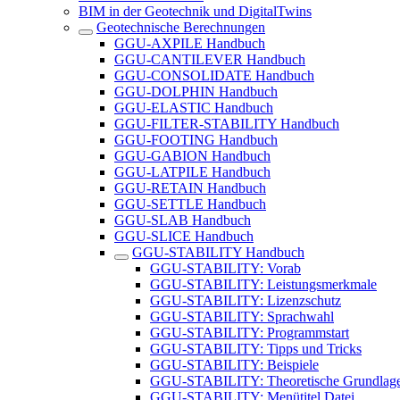
BIM in der Geotechnik und DigitalTwins
Geotechnische Berechnungen
GGU-AXPILE Handbuch
GGU-CANTILEVER Handbuch
GGU-CONSOLIDATE Handbuch
GGU-DOLPHIN Handbuch
GGU-ELASTIC Handbuch
GGU-FILTER-STABILITY Handbuch
GGU-FOOTING Handbuch
GGU-GABION Handbuch
GGU-LATPILE Handbuch
GGU-RETAIN Handbuch
GGU-SETTLE Handbuch
GGU-SLAB Handbuch
GGU-SLICE Handbuch
GGU-STABILITY Handbuch
GGU-STABILITY: Vorab
GGU-STABILITY: Leistungsmerkmale
GGU-STABILITY: Lizenzschutz
GGU-STABILITY: Sprachwahl
GGU-STABILITY: Programmstart
GGU-STABILITY: Tipps und Tricks
GGU-STABILITY: Beispiele
GGU-STABILITY: Theoretische Grundlag
GGU-STABILITY: Menütitel Datei