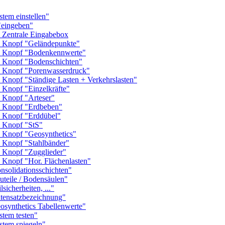
em einstellen"
eingeben"
Zentrale Eingabebox
Knopf "Geländepunkte"
 Knopf "Bodenkennwerte"
Knopf "Bodenschichten"
Knopf "Porenwasserdruck"
nopf "Ständige Lasten + Verkehrslasten"
nopf "Einzelkräfte"
Knopf "Arteser"
 Knopf "Erdbeben"
Knopf "Erddübel"
 Knopf "StS"
Knopf "Geosynthetics"
Knopf "Stahlbänder"
Knopf "Zugglieder"
nopf "Hor. Flächenlasten"
olidationsschichten"
eile / Bodensäulen"
cherheiten, ..."
ensatzbezeichnung"
ynthetics Tabellenwerte"
em testen"
tem spiegeln"