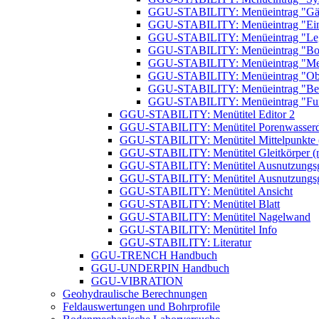
GGU-STABILITY: Menüeintrag "Gän
GGU-STABILITY: Menüeintrag "Eins
GGU-STABILITY: Menüeintrag "Leg
GGU-STABILITY: Menüeintrag "Bo
GGU-STABILITY: Menüeintrag "Mes
GGU-STABILITY: Menüeintrag "Obje
GGU-STABILITY: Menüeintrag "Beze
GGU-STABILITY: Menüeintrag "Fu
GGU-STABILITY: Menütitel Editor 2
GGU-STABILITY: Menütitel Porenwasserd
GGU-STABILITY: Menütitel Mittelpunkte (n
GGU-STABILITY: Menütitel Gleitkörper (nu
GGU-STABILITY: Menütitel Ausnutzungsgra
GGU-STABILITY: Menütitel Ausnutzungsgra
GGU-STABILITY: Menütitel Ansicht
GGU-STABILITY: Menütitel Blatt
GGU-STABILITY: Menütitel Nagelwand
GGU-STABILITY: Menütitel Info
GGU-STABILITY: Literatur
GGU-TRENCH Handbuch
GGU-UNDERPIN Handbuch
GGU-VIBRATION
Geohydraulische Berechnungen
Feldauswertungen und Bohrprofile