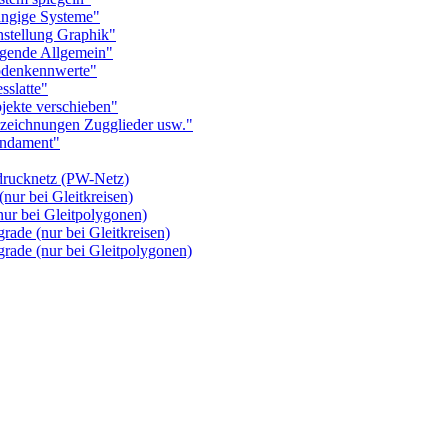
gige Systeme"
tellung Graphik"
ende Allgemein"
denkennwerte"
slatte"
kte verschieben"
ichnungen Zugglieder usw."
ndament"
rucknetz (PW-Netz)
ur bei Gleitkreisen)
r bei Gleitpolygonen)
de (nur bei Gleitkreisen)
de (nur bei Gleitpolygonen)