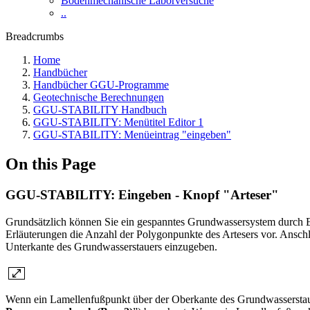
Bodenmechanische Laborversuche
..
Breadcrumbs
Home
Handbücher
Handbücher GGU-Programme
Geotechnische Berechnungen
GGU-STABILITY Handbuch
GGU-STABILITY: Menütitel Editor 1
GGU-STABILITY: Menüeintrag "eingeben"
On this Page
GGU-STABILITY: Eingeben - Knopf "Arteser"
​Grundsätzlich können Sie ein gespanntes Grundwassersystem durch E
Erläuterungen die Anzahl der Polygonpunkte des Artesers vor. Anschl
Unterkante des Grundwasserstauers einzugeben.
Wenn ein Lamellenfußpunkt über der Oberkante des Grundwasserstauer