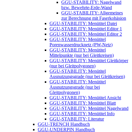
GGU-STABILITY: Nagelwand
bzw. Bewehrte-Erde-Wand
GGU-STABILITY: ​Allgemeines
zur Berechnung mit Faserkohäsion
GGU-STABILITY: Menütitel Datei
GGU-STABILITY: Menütitel Editor 1
GGU-STABILITY: Menütitel Editor 2
GGU-STABILITY: Menütitel
Porenwasserdrucknetz (PW-Netz)
GGU-STABILITY: Menütitel
Mittelpunkte (nur bei Gleitkreisen)
GGU-STABILITY: Menütitel Gleitkörper
(nur bei Gleitpolygonen)
GGU-STABILITY: Menütitel
Ausnutzungsgrade (nur bei Gleitkreisen)
GGU-STABILITY: Menütitel
Ausnutzungsgrade (nur bei
Gleitpolygonen)
GGU-STABILITY: Menütitel Ansicht
GGU-STABILITY: Menütitel Blatt
GGU-STABILITY: Menütitel Nagelwand
GGU-STABILITY: Menütitel Info
GGU-STABILITY: Literatur
GGU-TRENCH Handbuch
GGU-UNDERPIN Handbuch