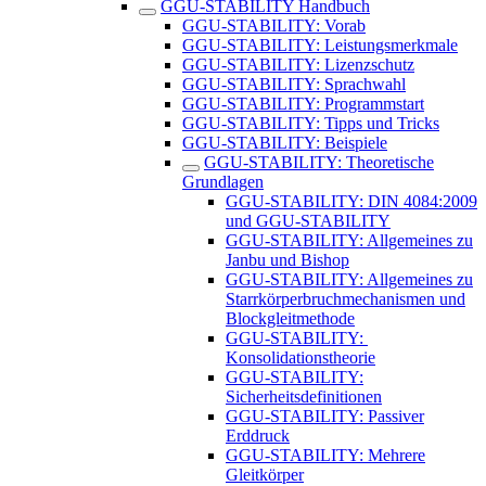
GGU-STABILITY Handbuch
GGU-STABILITY: Vorab
GGU-STABILITY: Leistungsmerkmale
GGU-STABILITY: Lizenzschutz
GGU-STABILITY: Sprachwahl
GGU-STABILITY: Programmstart
GGU-STABILITY: Tipps und Tricks
GGU-STABILITY: Beispiele
GGU-STABILITY: Theoretische
Grundlagen
GGU-STABILITY: DIN 4084:2009
und GGU-STABILITY
GGU-STABILITY: Allgemeines zu
Janbu und Bishop
GGU-STABILITY: ​Allgemeines zu
Starrkörperbruchmechanismen und
Blockgleitmethode
GGU-STABILITY: ​
Konsolidationstheorie
GGU-STABILITY:
Sicherheitsdefinitionen
GGU-STABILITY: Passiver
Erddruck
GGU-STABILITY: Mehrere
Gleitkörper