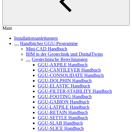
Main
Installationsanleitungen
Handbücher GGU-Programme
Mini-CAD Handbuch
BIM in der Geotechnik und DigitalTwins
Geotechnische Berechnungen
GGU-AXPILE Handbuch
GGU-CANTILEVER Handbuch
GGU-CONSOLIDATE Handbuch
GGU-DOLPHIN Handbuch
GGU-ELASTIC Handbuch
GGU-FILTER-STABILITY Handbuch
GGU-FOOTING Handbuch
GGU-GABION Handbuch
GGU-LATPILE Handbuch
GGU-RETAIN Handbuch
GGU-SETTLE Handbuch
GGU-SLAB Handbuch
GGU-SLICE Handbuch