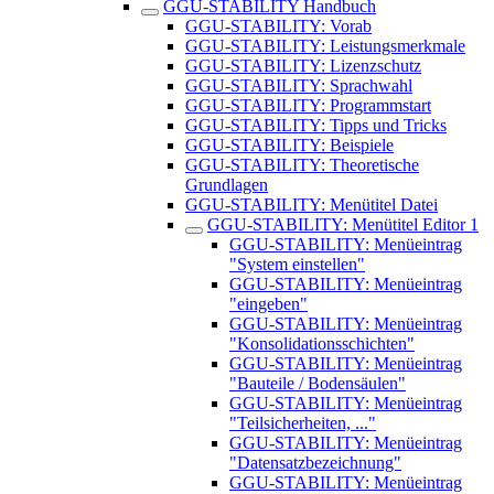
GGU-STABILITY Handbuch
GGU-STABILITY: Vorab
GGU-STABILITY: Leistungsmerkmale
GGU-STABILITY: Lizenzschutz
GGU-STABILITY: Sprachwahl
GGU-STABILITY: Programmstart
GGU-STABILITY: Tipps und Tricks
GGU-STABILITY: Beispiele
GGU-STABILITY: Theoretische
Grundlagen
GGU-STABILITY: Menütitel Datei
GGU-STABILITY: Menütitel Editor 1
GGU-STABILITY: Menüeintrag
"System einstellen"
GGU-STABILITY: Menüeintrag
"eingeben"
GGU-STABILITY: Menüeintrag
"Konsolidationsschichten"
GGU-STABILITY: Menüeintrag
"Bauteile / Bodensäulen"
GGU-STABILITY: ​Menüeintrag
"Teilsicherheiten, ..."
GGU-STABILITY: Menüeintrag
"Datensatzbezeichnung"
GGU-STABILITY: Menüeintrag