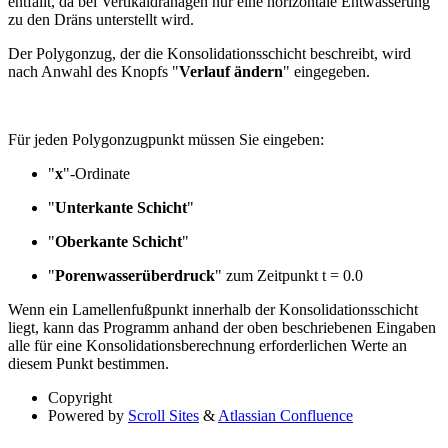
entfällt, da bei Vertikaldränagen nur eine horizontale Entwässerung
zu den Dräns unterstellt wird.
Der Polygonzug, der die Konsolidationsschicht beschreibt, wird
nach Anwahl des Knopfs "
Verlauf ändern
" eingegeben.
Für jeden Polygonzugpunkt müssen Sie eingeben:
"
x
"-Ordinate
"
Unterkante Schicht
"
"
Oberkante Schicht
"
"
Porenwasserüberdruck
" zum Zeitpunkt t = 0.0
Wenn ein Lamellenfußpunkt innerhalb der Konsolidationsschicht
liegt, kann das Programm anhand der oben beschriebenen Eingaben
alle für eine Konsolidationsberechnung erforderlichen Werte an
diesem Punkt bestimmen.
Copyright
Powered by
Scroll Sites
&
Atlassian Confluence