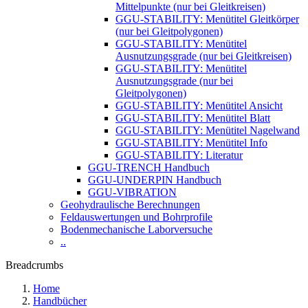
Mittelpunkte (nur bei Gleitkreisen)
GGU-STABILITY: Menütitel Gleitkörper
(nur bei Gleitpolygonen)
GGU-STABILITY: Menütitel
Ausnutzungsgrade (nur bei Gleitkreisen)
GGU-STABILITY: Menütitel
Ausnutzungsgrade (nur bei
Gleitpolygonen)
GGU-STABILITY: Menütitel Ansicht
GGU-STABILITY: Menütitel Blatt
GGU-STABILITY: Menütitel Nagelwand
GGU-STABILITY: Menütitel Info
GGU-STABILITY: Literatur
GGU-TRENCH Handbuch
GGU-UNDERPIN Handbuch
GGU-VIBRATION
Geohydraulische Berechnungen
Feldauswertungen und Bohrprofile
Bodenmechanische Laborversuche
..
Breadcrumbs
Home
Handbücher