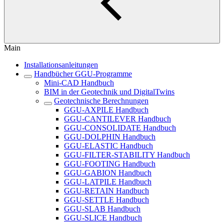
Main
Installationsanleitungen
Handbücher GGU-Programme
Mini-CAD Handbuch
BIM in der Geotechnik und DigitalTwins
Geotechnische Berechnungen
GGU-AXPILE Handbuch
GGU-CANTILEVER Handbuch
GGU-CONSOLIDATE Handbuch
GGU-DOLPHIN Handbuch
GGU-ELASTIC Handbuch
GGU-FILTER-STABILITY Handbuch
GGU-FOOTING Handbuch
GGU-GABION Handbuch
GGU-LATPILE Handbuch
GGU-RETAIN Handbuch
GGU-SETTLE Handbuch
GGU-SLAB Handbuch
GGU-SLICE Handbuch