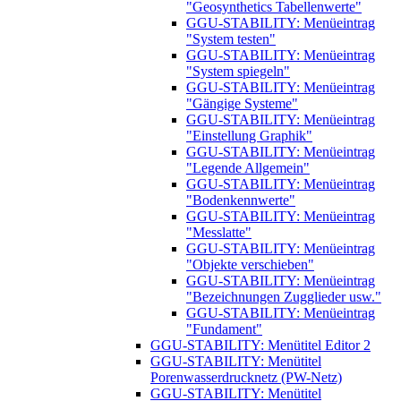
"Geosynthetics Tabellenwerte"
GGU-STABILITY: Menüeintrag
"System testen"
GGU-STABILITY: Menüeintrag
"System spiegeln"
GGU-STABILITY: Menüeintrag
"Gängige Systeme"
GGU-STABILITY: Menüeintrag
"Einstellung Graphik"
GGU-STABILITY: Menüeintrag
"Legende Allgemein"
GGU-STABILITY: Menüeintrag
"Bodenkennwerte"
GGU-STABILITY: Menüeintrag
"Messlatte"
GGU-STABILITY: Menüeintrag
"Objekte verschieben"
GGU-STABILITY: Menüeintrag
"Bezeichnungen Zugglieder usw."
GGU-STABILITY: Menüeintrag
"Fundament"
GGU-STABILITY: Menütitel Editor 2
GGU-STABILITY: Menütitel
Porenwasserdrucknetz (PW-Netz)
GGU-STABILITY: Menütitel