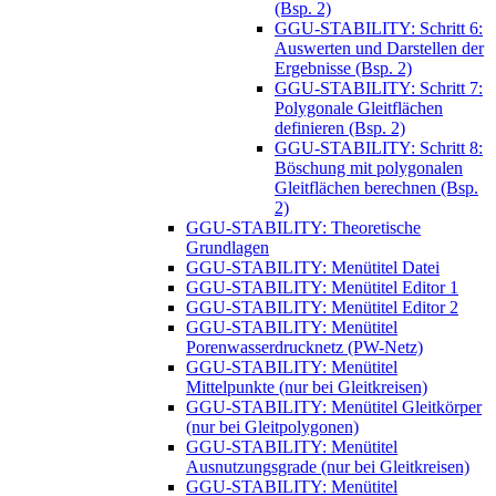
(Bsp. 2)
GGU-STABILITY: Schritt 6:
Auswerten und Darstellen der
Ergebnisse (Bsp. 2)
GGU-STABILITY: Schritt 7:
Polygonale Gleitflächen
definieren (Bsp. 2)
GGU-STABILITY: Schritt 8:
Böschung mit polygonalen
Gleitflächen berechnen (Bsp.
2)
GGU-STABILITY: Theoretische
Grundlagen
GGU-STABILITY: Menütitel Datei
GGU-STABILITY: Menütitel Editor 1
GGU-STABILITY: Menütitel Editor 2
GGU-STABILITY: Menütitel
Porenwasserdrucknetz (PW-Netz)
GGU-STABILITY: Menütitel
Mittelpunkte (nur bei Gleitkreisen)
GGU-STABILITY: Menütitel Gleitkörper
(nur bei Gleitpolygonen)
GGU-STABILITY: Menütitel
Ausnutzungsgrade (nur bei Gleitkreisen)
GGU-STABILITY: Menütitel