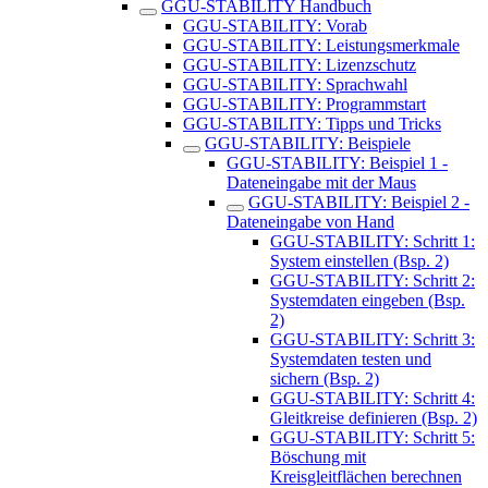
GGU-STABILITY Handbuch
GGU-STABILITY: Vorab
GGU-STABILITY: Leistungsmerkmale
GGU-STABILITY: Lizenzschutz
GGU-STABILITY: Sprachwahl
GGU-STABILITY: Programmstart
GGU-STABILITY: Tipps und Tricks
GGU-STABILITY: Beispiele
GGU-STABILITY: Beispiel 1 -
Dateneingabe mit der Maus
GGU-STABILITY: Beispiel 2 -
Dateneingabe von Hand
GGU-STABILITY: Schritt 1:
System einstellen (Bsp. 2)
GGU-STABILITY: Schritt 2:
Systemdaten eingeben (Bsp.
2)
GGU-STABILITY: Schritt 3:
Systemdaten testen und
sichern (Bsp. 2)
GGU-STABILITY: Schritt 4:
Gleitkreise definieren (Bsp. 2)
GGU-STABILITY: Schritt 5:
Böschung mit
Kreisgleitflächen berechnen