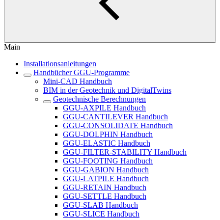
Main
Installationsanleitungen
Handbücher GGU-Programme
Mini-CAD Handbuch
BIM in der Geotechnik und DigitalTwins
Geotechnische Berechnungen
GGU-AXPILE Handbuch
GGU-CANTILEVER Handbuch
GGU-CONSOLIDATE Handbuch
GGU-DOLPHIN Handbuch
GGU-ELASTIC Handbuch
GGU-FILTER-STABILITY Handbuch
GGU-FOOTING Handbuch
GGU-GABION Handbuch
GGU-LATPILE Handbuch
GGU-RETAIN Handbuch
GGU-SETTLE Handbuch
GGU-SLAB Handbuch
GGU-SLICE Handbuch