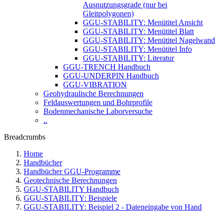
Ausnutzungsgrade (nur bei
Gleitpolygonen)
GGU-STABILITY: Menütitel Ansicht
GGU-STABILITY: Menütitel Blatt
GGU-STABILITY: Menütitel Nagelwand
GGU-STABILITY: Menütitel Info
GGU-STABILITY: Literatur
GGU-TRENCH Handbuch
GGU-UNDERPIN Handbuch
GGU-VIBRATION
Geohydraulische Berechnungen
Feldauswertungen und Bohrprofile
Bodenmechanische Laborversuche
..
Breadcrumbs
Home
Handbücher
Handbücher GGU-Programme
Geotechnische Berechnungen
GGU-STABILITY Handbuch
GGU-STABILITY: Beispiele
GGU-STABILITY: Beispiel 2 - Dateneingabe von Hand