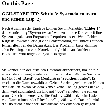
On this Page
GGU-STABILITY: Schritt 3: Systemdaten testen
und sichern (Bsp. 2)
Nach Abschluss der Eingabe können Sie im Menütitel "
Editor 1
"
den Menüeintrag "
System testen
" wählen und die Korrektheit Ihrer
Systemeingabe vom Programm überprüfen lassen. Wenn Fehler
festgestellt werden, erfolgt eine Fehlermeldung mit Hinweis auf den
fehlerhaften Teil des Datensatzes. Das Programm bietet dann zu
allen Fehleingaben eine Korrekturmöglichkeit an. Auf dem
Bildschirm wird folgendes System dargestellt:
Sie können nun den erstellten Datensatz abspeichern, um ihn für
eine spätere Sitzung wieder verfügbar zu haben. Wählen Sie dazu
im Menütitel "
Datei
" den Menüeintrag "
Speichern unter
". Es
erscheint die Dateiauswahlbox. Geben Sie den gewünschten Namen
der Datei an. Wenn Sie dem Namen keine Endung geben (sinnvoll),
dann wird automatisch die Endung "
.boe
" vergeben. Sie sollten
grundsätzlich die voreingestellte Endung wählen, da beim Laden
von Dateien immer der Filter "
.boe
" gewählt wird. Dadurch wird
die Übersichtlichkeit der Dateiauswahlbox erheblich gesteigert.