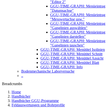
"Editor 2"
GGU-TIME-GRAPH: Menüeintrag
"Datumsachse"
GGU-TIME-GRAPH: Menüeintrag
"Messwertachse usw."
GGU-TIME-GRAPH: Menüeintrag
"Ganglinien auswählen"
GGU-TIME-GRAPH: Menüeintrag
"Ganglinien darstellen"
GGU-TIME-GRAPH: Menüeintrag
"Ganglinien tauschen"
GGU-TIME-GRAPH: Menütitel Isolinien
GGU-TIME-GRAPH: Menütitel Schnitt
GGU-TIME-GRAPH: Menütitel Ansicht
GGU-TIME-GRAPH: Menütitel Blatt
GGU-TIME-GRAPH: Info
Bodenmechanische Laborversuche
..
Breadcrumbs
Home
Handbücher
Handbücher GGU-Programme
Feldauswertungen und Bohrprofile