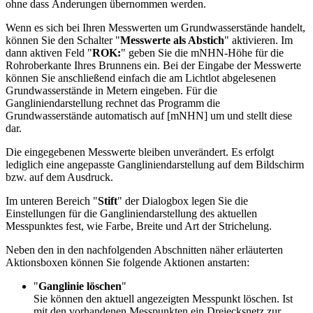
ohne dass Änderungen übernommen werden.
Wenn es sich bei Ihren Messwerten um Grundwasserstände handelt,
können Sie den Schalter "
Messwerte als Abstich
" aktivieren. Im
dann aktiven Feld "
ROK:
" geben Sie die mNHN-Höhe für die
Rohroberkante Ihres Brunnens ein. Bei der Eingabe der Messwerte
können Sie anschließend einfach die am Lichtlot abgelesenen
Grundwasserstände in Metern eingeben. Für die
Gangliniendarstellung rechnet das Programm die
Grundwasserstände automatisch auf [mNHN] um und stellt diese
dar.
Die eingegebenen Messwerte bleiben unverändert. Es erfolgt
lediglich eine angepasste Gangliniendarstellung auf dem Bildschirm
bzw. auf dem Ausdruck.
Im unteren Bereich "
Stift
" der Dialogbox legen Sie die
Einstellungen für die Gangliniendarstellung des aktuellen
Messpunktes fest, wie Farbe, Breite und Art der Strichelung.
Neben den in den nachfolgenden Abschnitten näher erläuterten
Aktionsboxen können Sie folgende Aktionen anstarten:
"
Ganglinie löschen
"
Sie können den aktuell angezeigten Messpunkt löschen. Ist
mit den vorhandenen Messpunkten ein Dreiecksnetz zur