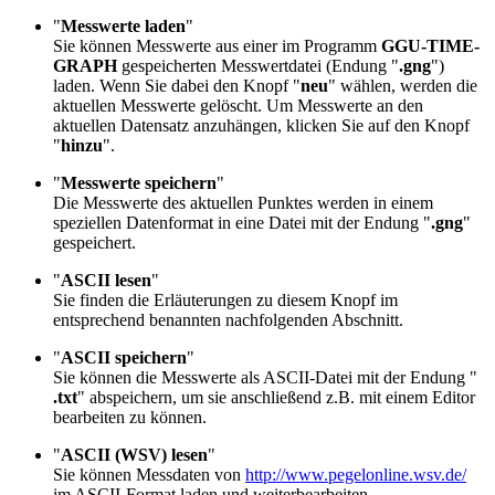
"
Messwerte laden
"
Sie können Messwerte aus einer im Programm
GGU-TIME-
GRAPH
gespeicherten Messwertdatei (Endung "
.gng
")
laden. Wenn Sie dabei den Knopf "
neu
" wählen, werden die
aktuellen Messwerte gelöscht. Um Messwerte an den
aktuellen Datensatz anzuhängen, klicken Sie auf den Knopf
"
hinzu
".
"
Messwerte speichern
"
Die Messwerte des aktuellen Punktes werden in einem
speziellen Datenformat in eine Datei mit der Endung "
.gng
"
gespeichert.
"
ASCII lesen
"
Sie finden die Erläuterungen zu diesem Knopf im
entsprechend benannten nachfolgenden Abschnitt.
"
ASCII speichern
"
Sie können die Messwerte als ASCII-Datei mit der Endung "
.txt
" abspeichern, um sie anschließend z.B. mit einem Editor
bearbeiten zu können.
"
ASCII (WSV) lesen
"
Sie können Messdaten von
http://www.pegelonline.wsv.de/
im ASCII-Format laden und weiterbearbeiten.