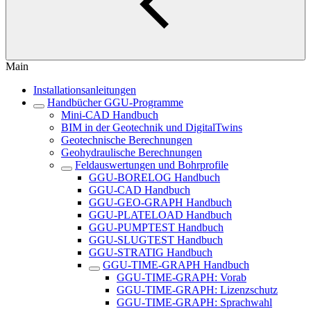
Main
Installationsanleitungen
Handbücher GGU-Programme
Mini-CAD Handbuch
BIM in der Geotechnik und DigitalTwins
Geotechnische Berechnungen
Geohydraulische Berechnungen
Feldauswertungen und Bohrprofile
GGU-BORELOG Handbuch
GGU-CAD Handbuch
GGU-GEO-GRAPH Handbuch
GGU-PLATELOAD Handbuch
GGU-PUMPTEST Handbuch
GGU-SLUGTEST Handbuch
GGU-STRATIG Handbuch
GGU-TIME-GRAPH Handbuch
GGU-TIME-GRAPH: Vorab
GGU-TIME-GRAPH: Lizenzschutz
GGU-TIME-GRAPH: Sprachwahl