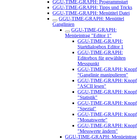
GGU-TIME-GRAPH: Programmstart
GGU-TIME-GRAPH: Tipps und Tricks
GGU-TIME-GRAPH: Menütitel Datei
GGU-TIME-GRAPH: Menütitel
Ganglinien
GGU-TIME-GRAPH:
Menüeintrag "Editor 1"
GGU-TIME-GRAPH:
Startdialogbox Editor 1
GGU-TIME-GRAPH:
Editorbox für gewählten
Messpunkt
GGU-TIME-GRAPH: Knopf
“Ganglinie manipulieren"
GGU-TIME-GRAPH: Knopf
"ASCII lesen"
GGU-TIME-GRAPH: Knopf
"Statistik"
GGU-TIME-GRAPH: Knopf
"Spezial"
GGU-TIME-GRAPH: Knopf
"Monatswerte"
GGU-TIME-GRAPH: Knopf
"Messwerte ändern"
GGU-TIME-GRAPH: Menüeintrag