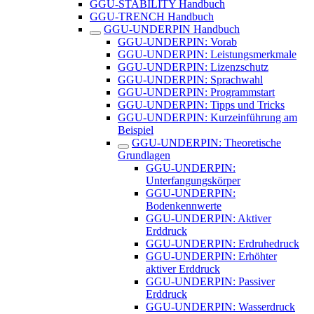
GGU-STABILITY Handbuch
GGU-TRENCH Handbuch
GGU-UNDERPIN Handbuch
GGU-UNDERPIN: Vorab
GGU-UNDERPIN: Leistungsmerkmale
GGU-UNDERPIN: Lizenzschutz
GGU-UNDERPIN: Sprachwahl
GGU-UNDERPIN: Programmstart
GGU-UNDERPIN: Tipps und Tricks
GGU-UNDERPIN: Kurzeinführung am
Beispiel
GGU-UNDERPIN: Theoretische
Grundlagen
GGU-UNDERPIN:
Unterfangungskörper
GGU-UNDERPIN:
Bodenkennwerte
GGU-UNDERPIN: Aktiver
Erddruck
GGU-UNDERPIN: Erdruhedruck
GGU-UNDERPIN: Erhöhter
aktiver Erddruck
GGU-UNDERPIN: Passiver
Erddruck
GGU-UNDERPIN: Wasserdruck