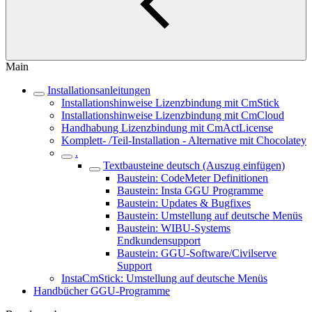
Main
Installationsanleitungen
Installationshinweise Lizenzbindung mit CmStick
Installationshinweise Lizenzbindung mit CmCloud
Handhabung Lizenzbindung mit CmActLicense
Komplett- /Teil-Installation - Alternative mit Chocolatey
.
Textbausteine deutsch (Auszug einfügen)
Baustein: CodeMeter Definitionen
Baustein: Insta GGU Programme
Baustein: Updates & Bugfixes
Baustein: Umstellung auf deutsche Menüs
Baustein: WIBU-Systems
Endkundensupport
Baustein: GGU-Software/Civilserve
Support
InstaCmStick: Umstellung auf deutsche Menüs
Handbücher GGU-Programme