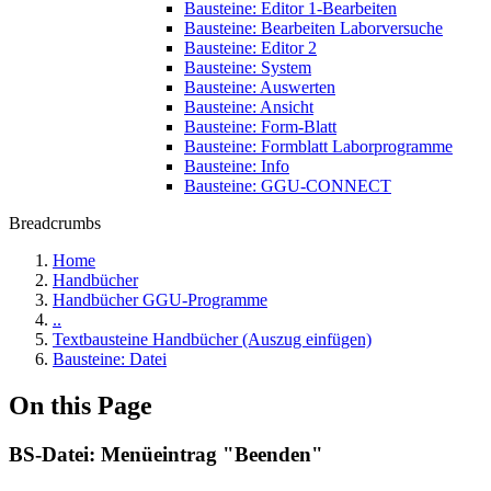
Bausteine: Editor 1-Bearbeiten
Bausteine: Bearbeiten Laborversuche
Bausteine: Editor 2
Bausteine: System
Bausteine: Auswerten
Bausteine: Ansicht
Bausteine: Form-Blatt
Bausteine: Formblatt Laborprogramme
Bausteine: Info
Bausteine: GGU-CONNECT
Breadcrumbs
Home
Handbücher
Handbücher GGU-Programme
..
Textbausteine Handbücher (Auszug einfügen)
Bausteine: Datei
On this Page
BS-Datei: Menüeintrag "Beenden"