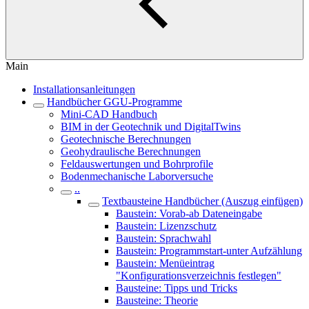
Main
Installationsanleitungen
Handbücher GGU-Programme
Mini-CAD Handbuch
BIM in der Geotechnik und DigitalTwins
Geotechnische Berechnungen
Geohydraulische Berechnungen
Feldauswertungen und Bohrprofile
Bodenmechanische Laborversuche
..
Textbausteine Handbücher (Auszug einfügen)
Baustein: Vorab-ab Dateneingabe
Baustein: Lizenzschutz
Baustein: Sprachwahl
Baustein: Programmstart-unter Aufzählung
Baustein: Menüeintrag
"Konfigurationsverzeichnis festlegen"
Bausteine: Tipps und Tricks
Bausteine: Theorie