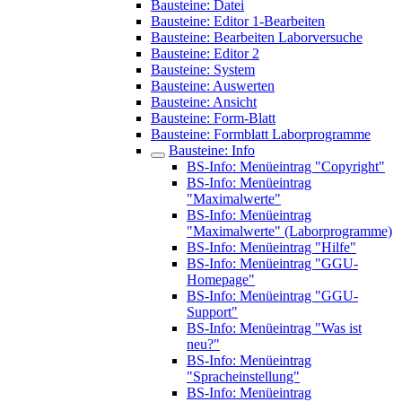
Bausteine: Datei
Bausteine: Editor 1-Bearbeiten
Bausteine: Bearbeiten Laborversuche
Bausteine: Editor 2
Bausteine: System
Bausteine: Auswerten
Bausteine: Ansicht
Bausteine: Form-Blatt
Bausteine: Formblatt Laborprogramme
Bausteine: Info
BS-Info: Menüeintrag "Copyright"
BS-Info: Menüeintrag
"Maximalwerte"
BS-Info: Menüeintrag
"Maximalwerte" (Laborprogramme)
BS-Info: Menüeintrag "Hilfe"
BS-Info: Menüeintrag "GGU-
Homepage"
BS-Info: Menüeintrag "GGU-
Support"
BS-Info: Menüeintrag "Was ist
neu?"
BS-Info: Menüeintrag
"Spracheinstellung"
BS-Info: Menüeintrag