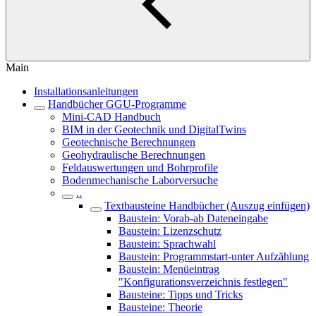
Main
Installationsanleitungen
Handbücher GGU-Programme
Mini-CAD Handbuch
BIM in der Geotechnik und DigitalTwins
Geotechnische Berechnungen
Geohydraulische Berechnungen
Feldauswertungen und Bohrprofile
Bodenmechanische Laborversuche
..
Textbausteine Handbücher (Auszug einfügen)
Baustein: Vorab-ab Dateneingabe
Baustein: Lizenzschutz
Baustein: Sprachwahl
Baustein: Programmstart-unter Aufzählung
Baustein: Menüeintrag
"Konfigurationsverzeichnis festlegen"
Bausteine: Tipps und Tricks
Bausteine: Theorie