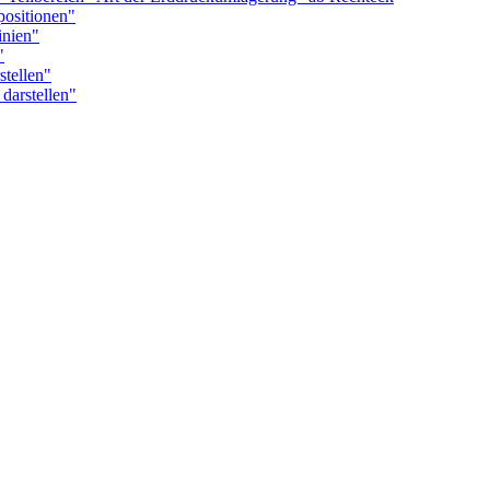
ositionen"
inien"
"
tellen"
darstellen"