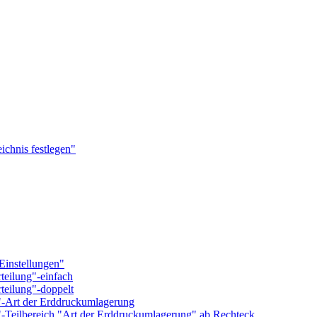
ichnis festlegen"
Einstellungen"
teilung"-einfach
teilung"-doppelt
-Art der Erddruckumlagerung
-Teilbereich "Art der Erddruckumlagerung" ab Rechteck