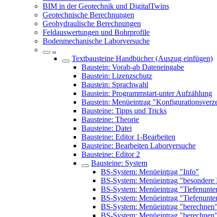
BIM in der Geotechnik und DigitalTwins
Geotechnische Berechnungen
Geohydraulische Berechnungen
Feldauswertungen und Bohrprofile
Bodenmechanische Laborversuche
..
Textbausteine Handbücher (Auszug einfügen)
Baustein: Vorab-ab Dateneingabe
Baustein: Lizenzschutz
Baustein: Sprachwahl
Baustein: Programmstart-unter Aufzählung
Baustein: Menüeintrag "Konfigurationsverze
Bausteine: Tipps und Tricks
Bausteine: Theorie
Bausteine: Datei
Bausteine: Editor 1-Bearbeiten
Bausteine: Bearbeiten Laborversuche
Bausteine: Editor 2
Bausteine: System
BS-System: Menüeintrag "Info"
BS-System: Menüeintrag "besondere 
BS-System: Menüeintrag "Tiefenunter
BS-System: Menüeintrag "Tiefenunter
BS-System: Menüeintrag "berechnen"
BS-System: Menüeintrag "berechnen"