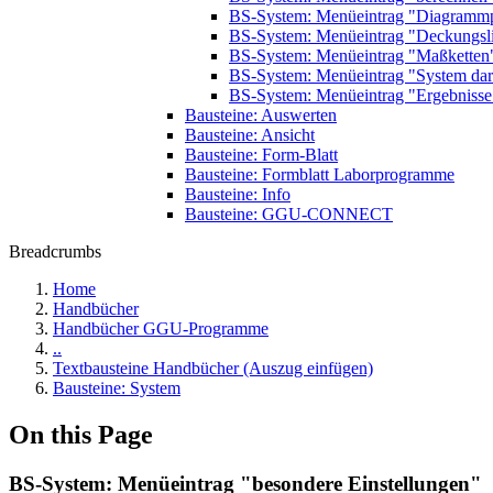
BS-System: Menüeintrag "Diagrammp
BS-System: Menüeintrag "Deckungsl
BS-System: Menüeintrag "Maßketten
BS-System: Menüeintrag "System dars
BS-System: Menüeintrag "Ergebnisse 
Bausteine: Auswerten
Bausteine: Ansicht
Bausteine: Form-Blatt
Bausteine: Formblatt Laborprogramme
Bausteine: Info
Bausteine: GGU-CONNECT
Breadcrumbs
Home
Handbücher
Handbücher GGU-Programme
..
Textbausteine Handbücher (Auszug einfügen)
Bausteine: System
On this Page
BS-System: Menüeintrag "besondere Einstellungen"