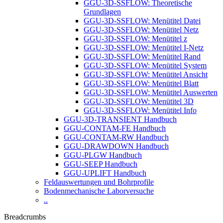
GGU-3D-SSFLOW: Theoretische
Grundlagen
GGU-3D-SSFLOW: Menütitel Datei
GGU-3D-SSFLOW: Menütitel Netz
GGU-3D-SSFLOW: Menütitel z
GGU-3D-SSFLOW: Menütitel I-Netz
GGU-3D-SSFLOW: Menütitel Rand
GGU-3D-SSFLOW: Menütitel System
GGU-3D-SSFLOW: Menütitel Ansicht
GGU-3D-SSFLOW: Menütitel Blatt
GGU-3D-SSFLOW: Menütitel Auswerten
GGU-3D-SSFLOW: Menütitel 3D
GGU-3D-SSFLOW: Menütitel Info
GGU-3D-TRANSIENT Handbuch
GGU-CONTAM-FE Handbuch
GGU-CONTAM-RW Handbuch
GGU-DRAWDOWN Handbuch
GGU-PLGW Handbuch
GGU-SEEP Handbuch
GGU-UPLIFT Handbuch
Feldauswertungen und Bohrprofile
Bodenmechanische Laborversuche
..
Breadcrumbs