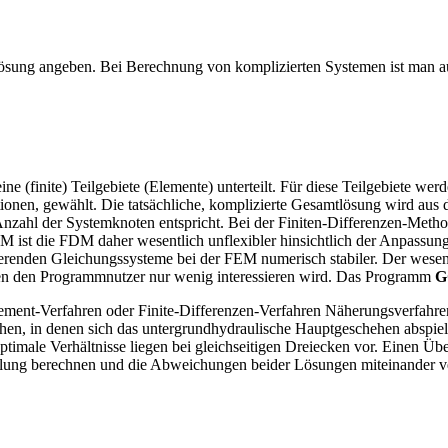
e Lösung angeben. Bei Berechnung von komplizierten Systemen ist ma
ine (finite) Teilgebiete (Elemente) unterteilt. Für diese Teilgebiete 
onen, gewählt. Die tatsächliche, komplizierte Gesamtlösung wird aus 
zahl der Systemknoten entspricht. Bei der Finiten-Differenzen-Method
M ist die FDM daher wesentlich unflexibler hinsichtlich der Anpassung
ltierenden Gleichungssysteme bei der FEM numerisch stabiler. Der wesen
n den Programmnutzer nur wenig interessieren wird. Das Programm
G
ement-Verfahren oder Finite-Differenzen-Verfahren Näherungsverfahren 
eichen, in denen sich das untergrundhydraulische Hauptgeschehen abspie
timale Verhältnisse liegen bei gleichseitigen Dreiecken vor. Einen Übe
eilung berechnen und die Abweichungen beider Lösungen miteinander v