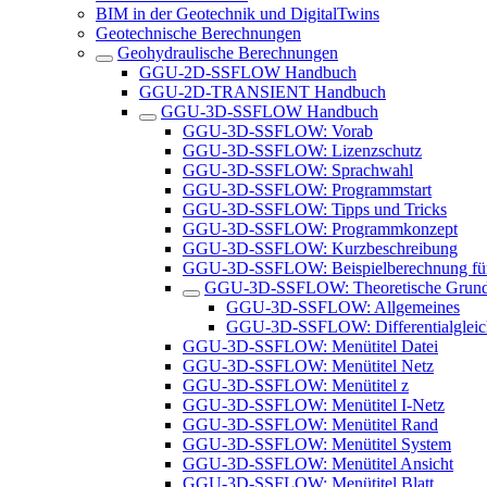
BIM in der Geotechnik und DigitalTwins
Geotechnische Berechnungen
Geohydraulische Berechnungen
GGU-2D-SSFLOW Handbuch
GGU-2D-TRANSIENT Handbuch
GGU-3D-SSFLOW Handbuch
GGU-3D-SSFLOW: Vorab
GGU-3D-SSFLOW: Lizenzschutz
GGU-3D-SSFLOW: Sprachwahl
GGU-3D-SSFLOW: Programmstart
GGU-3D-SSFLOW: Tipps und Tricks
GGU-3D-SSFLOW: Programmkonzept
GGU-3D-SSFLOW: Kurzbeschreibung
GGU-3D-SSFLOW: Beispielberechnung für
GGU-3D-SSFLOW: Theoretische Grund
GGU-3D-SSFLOW: Allgemeines
GGU-3D-SSFLOW: Differentialglei
GGU-3D-SSFLOW: Menütitel Datei
GGU-3D-SSFLOW: Menütitel Netz
GGU-3D-SSFLOW: Menütitel z
GGU-3D-SSFLOW: Menütitel I-Netz
GGU-3D-SSFLOW: Menütitel Rand
GGU-3D-SSFLOW: Menütitel System
GGU-3D-SSFLOW: Menütitel Ansicht
GGU-3D-SSFLOW: Menütitel Blatt