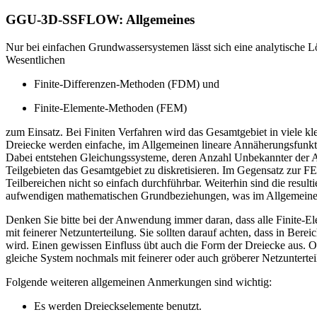
GGU-3D-SSFLOW: Allgemeines
Nur bei einfachen Grundwassersystemen lässt sich eine analytisch
Wesentlichen
Finite-Differenzen-Methoden (FDM) und
Finite-Elemente-Methoden (FEM)
zum Einsatz. Bei Finiten Verfahren wird das Gesamtgebiet in viele kle
Dreiecke werden einfache, im Allgemeinen lineare Annäherungsfunkti
Dabei entstehen Gleichungssysteme, deren Anzahl Unbekannter der An
Teilgebieten das Gesamtgebiet zu diskretisieren. Im Gegensatz zur FE
Teilbereichen nicht so einfach durchführbar. Weiterhin sind die resu
aufwendigen mathematischen Grundbeziehungen, was im Allgemeine
Denken Sie bitte bei der Anwendung immer daran, dass alle Finite-El
mit feinerer Netzunterteilung. Sie sollten darauf achten, dass in Ber
wird. Einen gewissen Einfluss übt auch die Form der Dreiecke aus. Op
gleiche System nochmals mit feinerer oder auch gröberer Netzuntert
Folgende weiteren allgemeinen Anmerkungen sind wichtig:
Es werden Dreieckselemente benutzt.