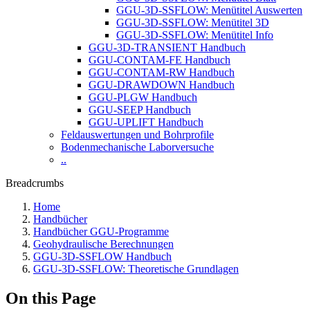
GGU-3D-SSFLOW: Menütitel Auswerten
GGU-3D-SSFLOW: Menütitel 3D
GGU-3D-SSFLOW: Menütitel Info
GGU-3D-TRANSIENT Handbuch
GGU-CONTAM-FE Handbuch
GGU-CONTAM-RW Handbuch
GGU-DRAWDOWN Handbuch
GGU-PLGW Handbuch
GGU-SEEP Handbuch
GGU-UPLIFT Handbuch
Feldauswertungen und Bohrprofile
Bodenmechanische Laborversuche
..
Breadcrumbs
Home
Handbücher
Handbücher GGU-Programme
Geohydraulische Berechnungen
GGU-3D-SSFLOW Handbuch
GGU-3D-SSFLOW: Theoretische Grundlagen
On this Page