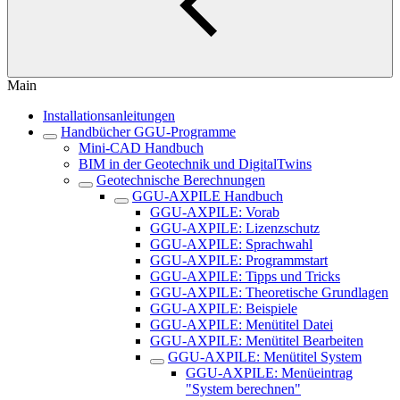
Main
Installationsanleitungen
Handbücher GGU-Programme
Mini-CAD Handbuch
BIM in der Geotechnik und DigitalTwins
Geotechnische Berechnungen
GGU-AXPILE Handbuch
GGU-AXPILE: Vorab
GGU-AXPILE: Lizenzschutz
GGU-AXPILE: Sprachwahl
GGU-AXPILE: Programmstart
GGU-AXPILE: Tipps und Tricks
GGU-AXPILE: Theoretische Grundlagen
GGU-AXPILE: Beispiele
GGU-AXPILE: Menütitel Datei
GGU-AXPILE: Menütitel Bearbeiten
GGU-AXPILE: Menütitel System
GGU-AXPILE: Menüeintrag
"System berechnen"