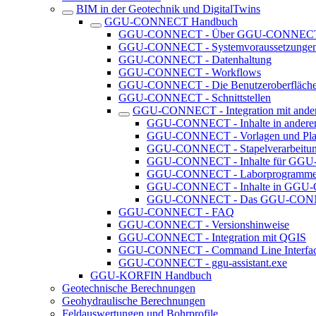
BIM in der Geotechnik und DigitalTwins
GGU-CONNECT Handbuch
GGU-CONNECT - Über GGU-CONNEC
GGU-CONNECT - Systemvoraussetzunge
GGU-CONNECT - Datenhaltung
GGU-CONNECT - Workflows
GGU-CONNECT - Die Benutzeroberfläch
GGU-CONNECT - Schnittstellen
GGU-CONNECT - Integration mit and
GGU-CONNECT - Inhalte in ander
GGU-CONNECT - Vorlagen und Plat
GGU-CONNECT - Stapelverarbeitu
GGU-CONNECT - Inhalte für GGU-B
GGU-CONNECT - Laborprogramme vo
GGU-CONNECT - Inhalte in GGU
GGU-CONNECT - Das GGU-CONNE
GGU-CONNECT - FAQ
GGU-CONNECT - Versionshinweise
GGU-CONNECT - Integration mit QGIS
GGU-CONNECT - Command Line Interfac
GGU-CONNECT - ggu-assistant.exe
GGU-KORFIN Handbuch
Geotechnische Berechnungen
Geohydraulische Berechnungen
Feldauswertungen und Bohrprofile