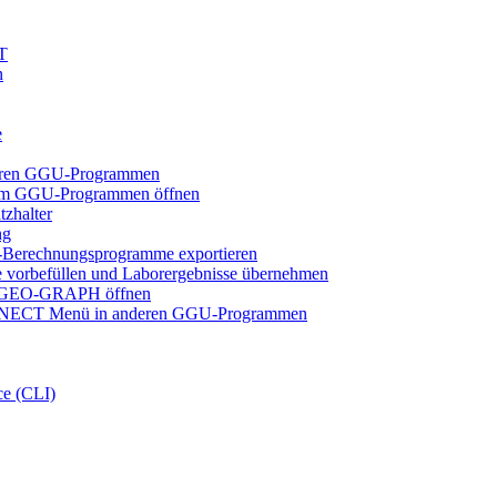
T
n
e
eren GGU-Programmen
em GGU-Programmen öffnen
zhalter
ng
erechnungsprogramme exportieren
rbefüllen und Laborergebnisse übernehmen
-GEO-GRAPH öffnen
CT Menü in anderen GGU-Programmen
e (CLI)