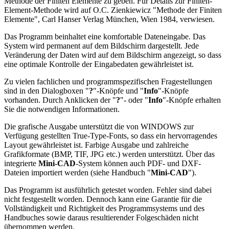
Methode der Finiten Elemente zu geben. Für Details zur Finiten-
Element-Methode wird auf O.C. Zienkiewicz "Methode der Finiten
Elemente", Carl Hanser Verlag München, Wien 1984, verwiesen.
Das Programm beinhaltet eine komfortable Dateneingabe. Das
System wird permanent auf dem Bildschirm dargestellt. Jede
Veränderung der Daten wird auf dem Bildschirm angezeigt, so dass
eine optimale Kontrolle der Eingabedaten gewährleistet ist.
Zu vielen fachlichen und programmspezifischen Fragestellungen
sind in den Dialogboxen "
?
"-Knöpfe und "
Info
"-Knöpfe
vorhanden. Durch Anklicken der "
?
"- oder "
Info
"-Knöpfe erhalten
Sie die notwendigen Informationen.
Die grafische Ausgabe unterstützt die von WINDOWS zur
Verfügung gestellten True-Type-Fonts, so dass ein hervorragendes
Layout gewährleistet ist. Farbige Ausgabe und zahlreiche
Grafikformate (BMP, TIF, JPG etc.) werden unterstützt. Über das
integrierte
Mini-CAD
-System können auch PDF- und DXF-
Dateien importiert werden (siehe Handbuch "
Mini-CAD
").
Das Programm ist ausführlich getestet worden. Fehler sind dabei
nicht festgestellt worden. Dennoch kann eine Garantie für die
Vollständigkeit und Richtigkeit des Programmsystems und des
Handbuches sowie daraus resultierender Folgeschäden nicht
übernommen werden.