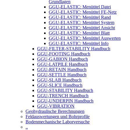
Grundlagen
GGU-ELASTIC: Menütitel Datei
GGU-ELASTIC: Menütitel FE-Netz
GGU-ELASTIC: Menütitel Rand
GGU-ELASTIC: Menütitel System
GGU-ELASTIC: Menütitel Ansicht
GGU-ELASTIC: Menütitel Blatt
GGU-ELASTIC: Menütitel Auswerten
GGU-ELASTIC: Menütitel Info
GGU-FILTER-STABILITY Handbuch
GGU-FOOTING Handbuch
GGU-GABION Handbuch
GGU-LATPILE Handbuch
GGU-RETAIN Handbuch
GGU-SETTLE Handbuch
GGU-SLAB Handbuch
GGU-SLICE Handbuch
GGU-STABILITY Handbuch
GGU-TRENCH Handbuch
GGU-UNDERPIN Handbuch
GGU-VIBRATION
Geohydraulische Berechnungen
Feldauswertungen und Bohrprofile
Bodenmechanische Laborversuche
..