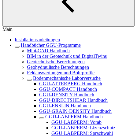
Main
Installationsanleitungen
Handbücher GGU-Programme
Mini-CAD Handbuch
BIM in der Geotechnik und DigitalTwins
Geotechnische Berechnungen
Geohydraulische Berechnungen
Feldauswertungen und Bohrprofile
Bodenmechanische Laborversuche
GGU-ATTERBERG Handbuch
GGU-COMPACT Handbuch
GGU-DENSITY Handbuch
GGU-DIRECTSHEAR Handbuch
GGU-ENSLIN Handbuch
GGU-GRAIN-DENSITY Handbuch
GGU-LABPERM Handbuch
GGU-LABPERM: Vorab
GGU-LABPERM: Lizenzschutz
GGU-LABPERM: Sprachwahl