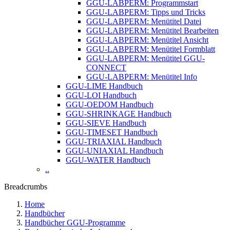
GGU-LABPERM: Programmstart
GGU-LABPERM: Tipps und Tricks
GGU-LABPERM: Menütitel Datei
GGU-LABPERM: Menütitel Bearbeiten
GGU-LABPERM: Menütitel Ansicht
GGU-LABPERM: Menütitel Formblatt
GGU-LABPERM: Menütitel GGU-
CONNECT
GGU-LABPERM: Menütitel Info
GGU-LIME Handbuch
GGU-LOI Handbuch
GGU-OEDOM Handbuch
GGU-SHRINKAGE Handbuch
GGU-SIEVE Handbuch
GGU-TIMESET Handbuch
GGU-TRIAXIAL Handbuch
GGU-UNIAXIAL Handbuch
GGU-WATER Handbuch
..
Breadcrumbs
Home
Handbücher
Handbücher GGU-Programme