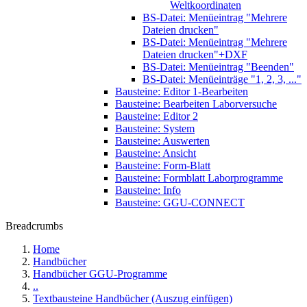
Weltkoordinaten
BS-Datei: Menüeintrag "Mehrere
Dateien drucken"
BS-Datei: Menüeintrag "Mehrere
Dateien drucken"+DXF
BS-Datei: Menüeintrag "Beenden"
BS-Datei: Menüeinträge "1, 2, 3, ..."
Bausteine: Editor 1-Bearbeiten
Bausteine: Bearbeiten Laborversuche
Bausteine: Editor 2
Bausteine: System
Bausteine: Auswerten
Bausteine: Ansicht
Bausteine: Form-Blatt
Bausteine: Formblatt Laborprogramme
Bausteine: Info
Bausteine: GGU-CONNECT
Breadcrumbs
Home
Handbücher
Handbücher GGU-Programme
..
Textbausteine Handbücher (Auszug einfügen)