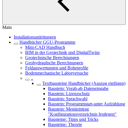
Main
Installationsanleitungen
Handbücher GGU-Programme
Mini-CAD Handbuch
BIM in der Geotechnik und DigitalTwins
Geotechnische Berechnungen
Geohydraulische Berechnungen
Feldauswertungen und Bohrprofile
Bodenmechanische Laborversuche
..
Textbausteine Handbücher (Auszug einfügen)
Baustein: Vorab-ab Dateneingabe
Baustein: Lizenzschutz
Baustein: Sprachwahl
Baustein: Programmstart-unter Aufzählung
Baustein: Menüeintrag
"Konfigurationsverzeichnis festlegen"
Bausteine: Tipps und Tricks
Bausteine: Theorie