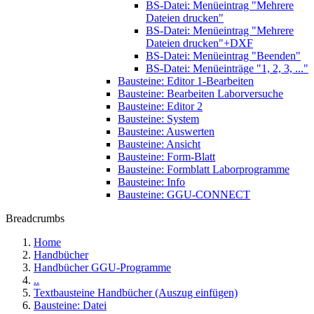
BS-Datei: Menüeintrag "Mehrere
Dateien drucken"
BS-Datei: Menüeintrag "Mehrere
Dateien drucken"+DXF
BS-Datei: Menüeintrag "Beenden"
BS-Datei: Menüeinträge "1, 2, 3, ..."
Bausteine: Editor 1-Bearbeiten
Bausteine: Bearbeiten Laborversuche
Bausteine: Editor 2
Bausteine: System
Bausteine: Auswerten
Bausteine: Ansicht
Bausteine: Form-Blatt
Bausteine: Formblatt Laborprogramme
Bausteine: Info
Bausteine: GGU-CONNECT
Breadcrumbs
Home
Handbücher
Handbücher GGU-Programme
..
Textbausteine Handbücher (Auszug einfügen)
Bausteine: Datei