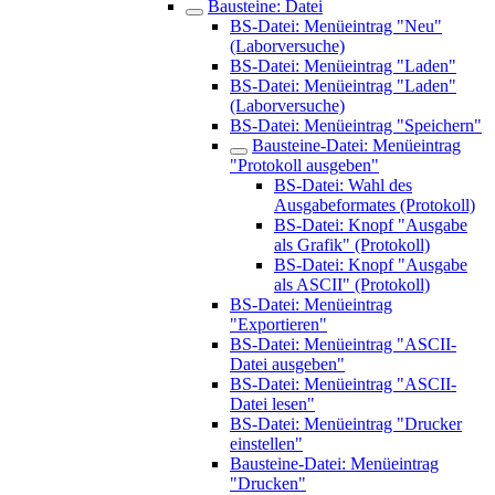
Bausteine: Datei
BS-Datei: Menüeintrag "Neu"
(Laborversuche)
BS-Datei: Menüeintrag "Laden"
BS-Datei: Menüeintrag "Laden"
(Laborversuche)
BS-Datei: Menüeintrag "Speichern"
Bausteine-Datei: Menüeintrag
"Protokoll ausgeben"
BS-Datei: Wahl des
Ausgabeformates (Protokoll)
BS-Datei: Knopf "Ausgabe
als Grafik" (Protokoll)
BS-Datei: Knopf "Ausgabe
als ASCII" (Protokoll)
BS-Datei: Menüeintrag
"Exportieren"
BS-Datei: Menüeintrag "ASCII-
Datei ausgeben"
BS-Datei: Menüeintrag "ASCII-
Datei lesen"
BS-Datei: Menüeintrag "Drucker
einstellen"
Bausteine-Datei: Menüeintrag
"Drucken"