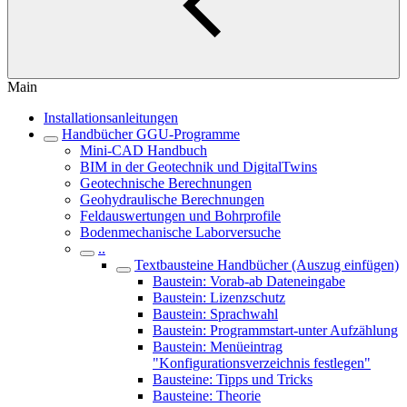
Main
Installationsanleitungen
Handbücher GGU-Programme
Mini-CAD Handbuch
BIM in der Geotechnik und DigitalTwins
Geotechnische Berechnungen
Geohydraulische Berechnungen
Feldauswertungen und Bohrprofile
Bodenmechanische Laborversuche
..
Textbausteine Handbücher (Auszug einfügen)
Baustein: Vorab-ab Dateneingabe
Baustein: Lizenzschutz
Baustein: Sprachwahl
Baustein: Programmstart-unter Aufzählung
Baustein: Menüeintrag
"Konfigurationsverzeichnis festlegen"
Bausteine: Tipps und Tricks
Bausteine: Theorie