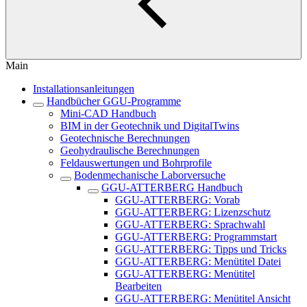
Main
Installationsanleitungen
Handbücher GGU-Programme
Mini-CAD Handbuch
BIM in der Geotechnik und DigitalTwins
Geotechnische Berechnungen
Geohydraulische Berechnungen
Feldauswertungen und Bohrprofile
Bodenmechanische Laborversuche
GGU-ATTERBERG Handbuch
GGU-ATTERBERG: Vorab
GGU-ATTERBERG: Lizenzschutz
GGU-ATTERBERG: Sprachwahl
GGU-ATTERBERG: Programmstart
GGU-ATTERBERG: Tipps und Tricks
GGU-ATTERBERG: Menütitel Datei
GGU-ATTERBERG: Menütitel
Bearbeiten
GGU-ATTERBERG: Menütitel Ansicht