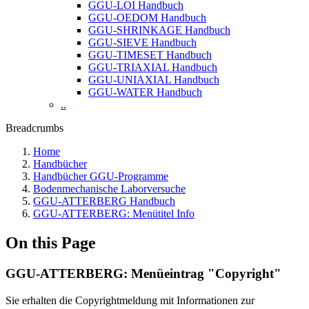
GGU-LOI Handbuch
GGU-OEDOM Handbuch
GGU-SHRINKAGE Handbuch
GGU-SIEVE Handbuch
GGU-TIMESET Handbuch
GGU-TRIAXIAL Handbuch
GGU-UNIAXIAL Handbuch
GGU-WATER Handbuch
..
Breadcrumbs
Home
Handbücher
Handbücher GGU-Programme
Bodenmechanische Laborversuche
GGU-ATTERBERG Handbuch
GGU-ATTERBERG: Menütitel Info
On this Page
GGU-ATTERBERG: Menüeintrag "Copyright"
Sie erhalten die Copyrightmeldung mit Informationen zur