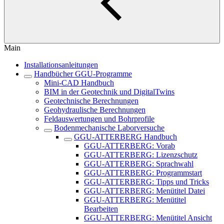
Main
Installationsanleitungen
Handbücher GGU-Programme
Mini-CAD Handbuch
BIM in der Geotechnik und DigitalTwins
Geotechnische Berechnungen
Geohydraulische Berechnungen
Feldauswertungen und Bohrprofile
Bodenmechanische Laborversuche
GGU-ATTERBERG Handbuch
GGU-ATTERBERG: Vorab
GGU-ATTERBERG: Lizenzschutz
GGU-ATTERBERG: Sprachwahl
GGU-ATTERBERG: Programmstart
GGU-ATTERBERG: Tipps und Tricks
GGU-ATTERBERG: Menütitel Datei
GGU-ATTERBERG: Menütitel
Bearbeiten
GGU-ATTERBERG: Menütitel Ansicht