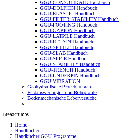
GGU-CONSOLIDATE Handbuch
GGU-DOLPHIN Handbuch
GGU-ELASTIC Handbuch
GGU-FILTER-STABILITY Handbuch
GGU-FOOTING Handbuch
GGU-GABION Handbuch
GGU-LATPILE Handbuch
GGU-RETAIN Handbuch
GGU-SETTLE Handbuch
GGU-SLAB Handbuch
GGU-SLICE Handbuch
GGU-STABILITY Handbuch
GGU-TRENCH Handbuch
GGU-UNDERPIN Handbuch
GGU-VIBRATION
Geohydraulische Berechnungen
Feldauswertungen und Bohrprofile
Bodenmechanische Laborversuche
..
Breadcrumbs
Home
Handbücher
Handbücher GGU-Programme