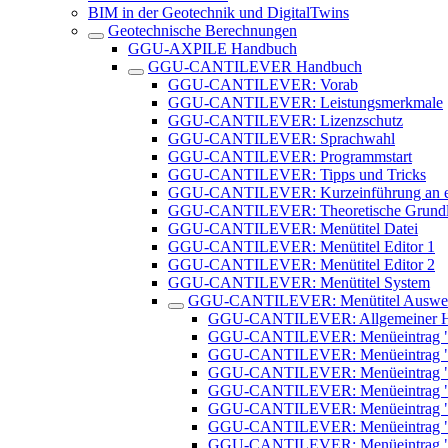
BIM in der Geotechnik und DigitalTwins
Geotechnische Berechnungen
GGU-AXPILE Handbuch
GGU-CANTILEVER Handbuch
GGU-CANTILEVER: Vorab
GGU-CANTILEVER: Leistungsmerkmale
GGU-CANTILEVER: Lizenzschutz
GGU-CANTILEVER: Sprachwahl
GGU-CANTILEVER: Programmstart
GGU-CANTILEVER: Tipps und Tricks
GGU-CANTILEVER: Kurzeinführung an ei
GGU-CANTILEVER: Theoretische Grundl
GGU-CANTILEVER: Menütitel Datei
GGU-CANTILEVER: Menütitel Editor 1
GGU-CANTILEVER: Menütitel Editor 2
GGU-CANTILEVER: Menütitel System
GGU-CANTILEVER: Menütitel Auswer
GGU-CANTILEVER: Allgemeiner Hi
GGU-CANTILEVER: Menüeintrag "E
GGU-CANTILEVER: Menüeintrag "
GGU-CANTILEVER: Menüeintrag "Z
GGU-CANTILEVER: Menüeintrag "
GGU-CANTILEVER: Menüeintrag "Gl
GGU-CANTILEVER: Menüeintrag "(
GGU-CANTILEVER: Menüeintrag "Ti