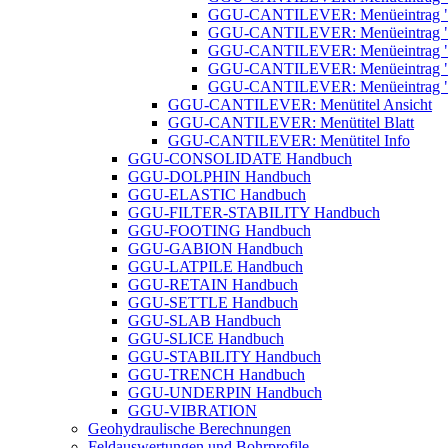
GGU-CANTILEVER: Menüeintrag "H
GGU-CANTILEVER: Menüeintrag "Au
GGU-CANTILEVER: Menüeintrag "A
GGU-CANTILEVER: Menüeintrag "A
GGU-CANTILEVER: Menüeintrag 
GGU-CANTILEVER: Menütitel Ansicht
GGU-CANTILEVER: Menütitel Blatt
GGU-CANTILEVER: Menütitel Info
GGU-CONSOLIDATE Handbuch
GGU-DOLPHIN Handbuch
GGU-ELASTIC Handbuch
GGU-FILTER-STABILITY Handbuch
GGU-FOOTING Handbuch
GGU-GABION Handbuch
GGU-LATPILE Handbuch
GGU-RETAIN Handbuch
GGU-SETTLE Handbuch
GGU-SLAB Handbuch
GGU-SLICE Handbuch
GGU-STABILITY Handbuch
GGU-TRENCH Handbuch
GGU-UNDERPIN Handbuch
GGU-VIBRATION
Geohydraulische Berechnungen
Feldauswertungen und Bohrprofile