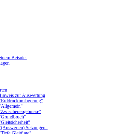
nem Beispiel
agen
ten
nweis zur Auswertung
rddruckumlagerung"
Allgemein"
wischenergebnisse"
Grundbruch"
eitsicherheit"
Auswerten) Setzungen"
efe Gleitfuge"