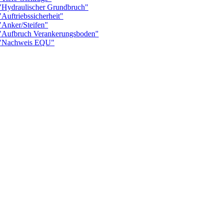
ydraulischer Grundbruch"
ftriebssicherheit"
nker/Steifen"
ufbruch Verankerungsboden"
"Nachweis EQU"