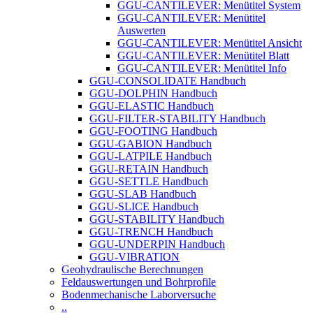
GGU-CANTILEVER: Menütitel System
GGU-CANTILEVER: Menütitel
Auswerten
GGU-CANTILEVER: Menütitel Ansicht
GGU-CANTILEVER: Menütitel Blatt
GGU-CANTILEVER: Menütitel Info
GGU-CONSOLIDATE Handbuch
GGU-DOLPHIN Handbuch
GGU-ELASTIC Handbuch
GGU-FILTER-STABILITY Handbuch
GGU-FOOTING Handbuch
GGU-GABION Handbuch
GGU-LATPILE Handbuch
GGU-RETAIN Handbuch
GGU-SETTLE Handbuch
GGU-SLAB Handbuch
GGU-SLICE Handbuch
GGU-STABILITY Handbuch
GGU-TRENCH Handbuch
GGU-UNDERPIN Handbuch
GGU-VIBRATION
Geohydraulische Berechnungen
Feldauswertungen und Bohrprofile
Bodenmechanische Laborversuche
..