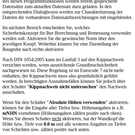
Bei diesen Programmfunktionen werden bereits gespeicherte
Datensätze zum aktuellen Datensatz dazu geladen. In den
entsprechenden Dialogboxen werden zur Charakterisierung der
Dateien die vorhandenen Datensatzbezeichnungen mit eingeblendet.
Im nächsten Bereich entscheiden Sie, welches
Sicherheitskonzept für Ihre Berechnung und Bemessung verwendet
werden soll. Aktivieren Sie die gewünschte Norm über den
jeweiligen Knopf. Weiterhin können Sie eine Darstellung der
Baugrube nach rechts aktivieren
Nach DIN 1054:2005 kann im Lastfall 3 auf den Kippnachweis
verzichtet werden, wenn ausreichende Grundbruchsicherheit
nachgewiesen ist. Diese Regelung ist im Eurocode 7 nicht mehr
enthalten, der Kippnachweis muss also grundsätzlich geführt
werden. In berechtigten Ausnahmefällen können Sie jedoch über
den Schalter "
Kippnachweis nicht untersuchen
" den Nachweis
ausschalten.
Wenn Sie den Schalter "
Absolute Höhen verwenden
" aktivieren,
können Sie die Eingabe aller Tiefen bzw. Höhenangaben in z.B.
mNHN
vornehmen (Höhenangaben zählen positiv nach oben).
Wenn Sie diesen Schalter
nicht
aktivieren, hat der Wandkopf die
Höhe bzw. Tiefe von
0.0 m
und alle weiteren Angaben zu Tiefen
von Schichten usw. zählen positiv nach unten.