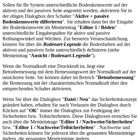
Sollen für Ihr System unterschiedliche Bodenkennwerte auf der
aktiven und der passiven Seite angesetzt werden, aktivieren Sie in
der obigen Dialogbox den Schalter "
Aktive + passive
Bodenkennwerte differieren
". Sie erhalten dann bei der Eingabe
der Bodenkennwerte im Menüeintrag "
Editor 1 / Böden
"
unterschiedliche Eingabespalten für aktive und passive
Reibungswinkel und Wichten. Zur besseren Veranschaulichung
können Sie über die
Bodenart-Legende
die Bodenfarben auf der
aktiven und passiven Seite unterschiedlich definieren (siehe
Menüeintrag “
Ansicht / Bodenart-Legende
”).
Wenn die Normalkraft eine Druckkraft ist, liegt eine
Betonbemessung mit dem Bemessungswert der Normalkraft auf der
unsicheren Seite. Sie können daher im Bereich "
Betonbemessung
"
die Bemessung mit der charakteristischen Normalkraft über den
entsprechenden Schalter aktivieren.
Wenn Sie über die Dialogbox "
Datei / Neu
" das Sicherheitskonzept
geändert haben, erhalten Sie nach Verlassen der Dialogbox durch
Klicken auf "
OK
" immer die Dialogbox zur Festlegung der
Sicherheiten bzw. Teilsicherheiten. Diese Dialogboxen erreichen Sie
auch über die Menüeintrage "
Editor 1 / Nachweise/Sicherheiten
"
bzw. "
Editor 1 / Nachweise/Teilsicherheiten
" . Nachweise und
Sicherheiten können Sie jederzeit über die genannten Menüeinträge
ändern. die genannten Menüeinträge ändern.