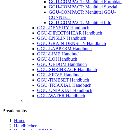
GGU-COMPACT: Menütitel Formblatt
GGU-COMPACT: Menütitel Spezial
GGU-COMPACT: Menütitel GGU-
CONNECT
GGU-COMPACT: Menütitel Info
GGU-DENSITY Handbuch
GGU-DIRECTSHEAR Handbuch
GGU-ENSLIN Handbuch
GGU-GRAIN-DENSITY Handbuch
GGU-LABPERM Handbuch
GGU-LIME Handbuch
GGU-LOI Handbuch
GGU-OEDOM Handbuch
GGU-SHRINKAGE Handbuch
GGU-SIEVE Handbuch
GGU-TIMESET Handbuch
GGU-TRIAXIAL Handbuch
GGU-UNIAXIAL Handbuch
GGU-WATER Handbuch
..
Breadcrumbs
Home
Handbücher