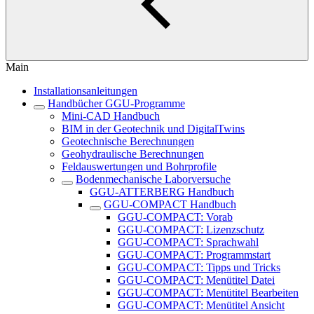
Main
Installationsanleitungen
Handbücher GGU-Programme
Mini-CAD Handbuch
BIM in der Geotechnik und DigitalTwins
Geotechnische Berechnungen
Geohydraulische Berechnungen
Feldauswertungen und Bohrprofile
Bodenmechanische Laborversuche
GGU-ATTERBERG Handbuch
GGU-COMPACT Handbuch
GGU-COMPACT: Vorab
GGU-COMPACT: Lizenzschutz
GGU-COMPACT: Sprachwahl
GGU-COMPACT: Programmstart
GGU-COMPACT: Tipps und Tricks
GGU-COMPACT: Menütitel Datei
GGU-COMPACT: Menütitel Bearbeiten
GGU-COMPACT: Menütitel Ansicht