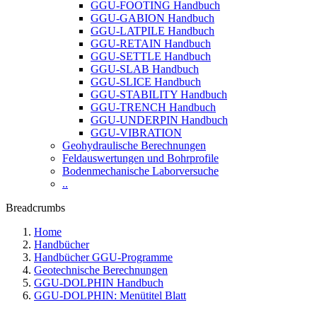
GGU-FOOTING Handbuch
GGU-GABION Handbuch
GGU-LATPILE Handbuch
GGU-RETAIN Handbuch
GGU-SETTLE Handbuch
GGU-SLAB Handbuch
GGU-SLICE Handbuch
GGU-STABILITY Handbuch
GGU-TRENCH Handbuch
GGU-UNDERPIN Handbuch
GGU-VIBRATION
Geohydraulische Berechnungen
Feldauswertungen und Bohrprofile
Bodenmechanische Laborversuche
..
Breadcrumbs
Home
Handbücher
Handbücher GGU-Programme
Geotechnische Berechnungen
GGU-DOLPHIN Handbuch
GGU-DOLPHIN: Menütitel Blatt