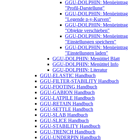
GGU-DOLPHIN: Menüeintrag
"Profil-Darstellung"
GGU-DOLPHIN: Menüeintrag
"Legende p-y-Kurven"
GGU-DOLPHIN: Menüeintrag
"Objekte verschieben"
GGU-DOLPHIN: Menüeintrag
"Einstellungen speichern"
GGU-DOLPHIN: Menüeintrag
"Einstellungen laden"
GGU-DOLPHIN: Menütitel Blatt
GGU-DOLPHIN: Menütitel Info
GGU-DOLPHIN: Literatur
GGU-ELASTIC Handbuch
GGU-FILTER-STABILITY Handbuch
GGU-FOOTING Handbuch
GGU-GABION Handbuch
GGU-LATPILE Handbuch
GGU-RETAIN Handbuch
GGU-SETTLE Handbuch
GGU-SLAB Handbuch
GGU-SLICE Handbuch
GGU-STABILITY Handbuch
GGU-TRENCH Handbuch
GGU-UNDERPIN Handbuch