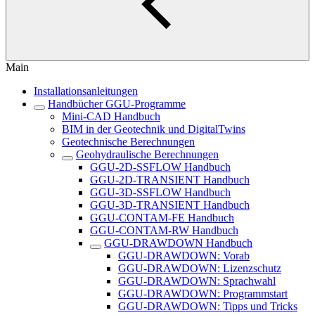
Main
Installationsanleitungen
Handbücher GGU-Programme
Mini-CAD Handbuch
BIM in der Geotechnik und DigitalTwins
Geotechnische Berechnungen
Geohydraulische Berechnungen
GGU-2D-SSFLOW Handbuch
GGU-2D-TRANSIENT Handbuch
GGU-3D-SSFLOW Handbuch
GGU-3D-TRANSIENT Handbuch
GGU-CONTAM-FE Handbuch
GGU-CONTAM-RW Handbuch
GGU-DRAWDOWN Handbuch
GGU-DRAWDOWN: Vorab
GGU-DRAWDOWN: Lizenzschutz
GGU-DRAWDOWN: Sprachwahl
GGU-DRAWDOWN: Programmstart
GGU-DRAWDOWN: Tipps und Tricks