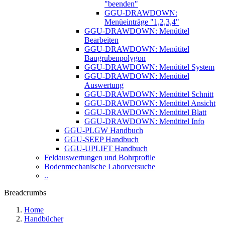
"beenden"
GGU-DRAWDOWN:
Menüeinträge "1,2,3,4"
GGU-DRAWDOWN: Menütitel
Bearbeiten
GGU-DRAWDOWN: Menütitel
Baugrubenpolygon
GGU-DRAWDOWN: Menütitel System
GGU-DRAWDOWN: Menütitel
Auswertung
GGU-DRAWDOWN: Menütitel Schnitt
GGU-DRAWDOWN: Menütitel Ansicht
GGU-DRAWDOWN: Menütitel Blatt
GGU-DRAWDOWN: Menütitel Info
GGU-PLGW Handbuch
GGU-SEEP Handbuch
GGU-UPLIFT Handbuch
Feldauswertungen und Bohrprofile
Bodenmechanische Laborversuche
..
Breadcrumbs
Home
Handbücher