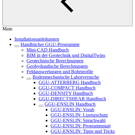
Main
Installationsanleitungen
Handbücher GGU-Programme
Mini-CAD Handbuch
BIM in der Geotechnik und DigitalTwins
Geotechnische Berechnungen
Geohydraulische Berechnungen
Feldauswertungen und Bohrprofile
Bodenmechanische Laborversuche
GGU-ATTERBERG Handbuch
GGU-COMPACT Handbuch
GGU-DENSITY Handbuch
GGU-DIRECTSHEAR Handbuch
GGU-ENSLIN Handbuch
GGU-ENSLIN: Vorab
GGU-ENSLIN: Lizenzschutz
GGU-ENSLIN: Sprachwahl
GGU-ENSLIN: Programmstart
GGU-ENSLIN: Tipps und Tricks