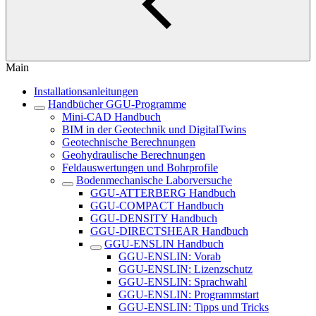
Main
Installationsanleitungen
Handbücher GGU-Programme
Mini-CAD Handbuch
BIM in der Geotechnik und DigitalTwins
Geotechnische Berechnungen
Geohydraulische Berechnungen
Feldauswertungen und Bohrprofile
Bodenmechanische Laborversuche
GGU-ATTERBERG Handbuch
GGU-COMPACT Handbuch
GGU-DENSITY Handbuch
GGU-DIRECTSHEAR Handbuch
GGU-ENSLIN Handbuch
GGU-ENSLIN: Vorab
GGU-ENSLIN: Lizenzschutz
GGU-ENSLIN: Sprachwahl
GGU-ENSLIN: Programmstart
GGU-ENSLIN: Tipps und Tricks