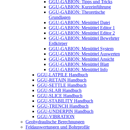
GGU-GABION: Tipps und Tricks
GGU-GABION: Kurzeinführung
GGU-GABION: Theoretische
Grundlagen
GGU-GABION: Menütitel Datei
GGU-GABION: Menütitel Editor 1
GGU-GABION: Menütitel Editor 2
GGU-GABION: Menütitel Bewehrter
Erdkörper
GGU-GABION: Menütitel System
GGU-GABION: Menütitel Auswerten
GGU-GABION: Menütitel Ansicht
GGU-GABION: Menütitel Blatt
GGU-GABION: Menütitel Info
GGU-LATPILE Handbuch
GGU-RETAIN Handbuch
GGU-SETTLE Handbuch
GGU-SLAB Handbuch
GGU-SLICE Handbuch
GGU-STABILITY Handbuch
GGU-TRENCH Handbuch
GGU-UNDERPIN Handbuch
GGU-VIBRATION
Geohydraulische Berechnungen
Feldauswertungen und Bohrprofile