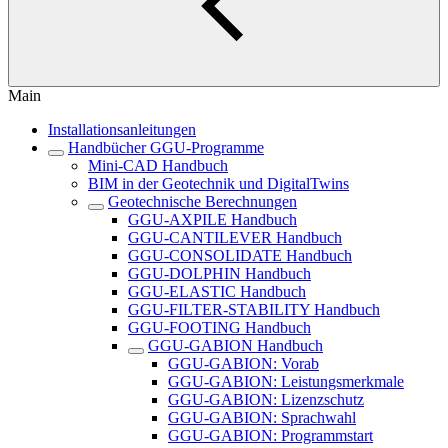
Main
Installationsanleitungen
Handbücher GGU-Programme
Mini-CAD Handbuch
BIM in der Geotechnik und DigitalTwins
Geotechnische Berechnungen
GGU-AXPILE Handbuch
GGU-CANTILEVER Handbuch
GGU-CONSOLIDATE Handbuch
GGU-DOLPHIN Handbuch
GGU-ELASTIC Handbuch
GGU-FILTER-STABILITY Handbuch
GGU-FOOTING Handbuch
GGU-GABION Handbuch
GGU-GABION: Vorab
GGU-GABION: Leistungsmerkmale
GGU-GABION: Lizenzschutz
GGU-GABION: Sprachwahl
GGU-GABION: Programmstart