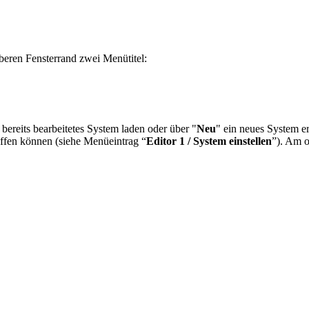
eren Fensterrand zwei Menütitel:
 bereits bearbeitetes System laden oder über "
Neu
" ein neues System e
reffen können (siehe Menüeintrag “
Editor 1 / System einstellen
”). Am o