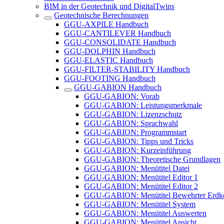
BIM in der Geotechnik und DigitalTwins
Geotechnische Berechnungen
GGU-AXPILE Handbuch
GGU-CANTILEVER Handbuch
GGU-CONSOLIDATE Handbuch
GGU-DOLPHIN Handbuch
GGU-ELASTIC Handbuch
GGU-FILTER-STABILITY Handbuch
GGU-FOOTING Handbuch
GGU-GABION Handbuch
GGU-GABION: Vorab
GGU-GABION: Leistungsmerkmale
GGU-GABION: Lizenzschutz
GGU-GABION: Sprachwahl
GGU-GABION: Programmstart
GGU-GABION: Tipps und Tricks
GGU-GABION: Kurzeinführung
GGU-GABION: Theoretische Grundlagen
GGU-GABION: Menütitel Datei
GGU-GABION: Menütitel Editor 1
GGU-GABION: Menütitel Editor 2
GGU-GABION: Menütitel Bewehrter Erdk
GGU-GABION: Menütitel System
GGU-GABION: Menütitel Auswerten
GGU-GABION: Menütitel Ansicht