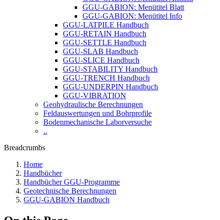
GGU-GABION: Menütitel Blatt
GGU-GABION: Menütitel Info
GGU-LATPILE Handbuch
GGU-RETAIN Handbuch
GGU-SETTLE Handbuch
GGU-SLAB Handbuch
GGU-SLICE Handbuch
GGU-STABILITY Handbuch
GGU-TRENCH Handbuch
GGU-UNDERPIN Handbuch
GGU-VIBRATION
Geohydraulische Berechnungen
Feldauswertungen und Bohrprofile
Bodenmechanische Laborversuche
..
Breadcrumbs
Home
Handbücher
Handbücher GGU-Programme
Geotechnische Berechnungen
GGU-GABION Handbuch