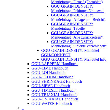
Menüeintrag "Firma" (Formblatt)
GGU-GRAIN-DENSITY:
Menüeintrag "Prüfungs-Nr. usw. "
GGU-GRAIN-DENSITY:
Menüeintrag "Anlage und Bericht"
GGU-GRAIN-DENSITY:
Menüeintrag "Tabelle"
GGU-GRAIN-DENSITY:
Menüeintrag "Alle zurücksetzen"
GGU-GRAIN-DENSITY:
Menüeintrag "Objekte verschieben"
GGU-GRAIN-DENSITY: Menütitel
GGU-CONNECT
GGU-GRAIN-DENSITY: Menütitel Info
GGU-LABPERM Handbuch
GGU-LIME Handbuch
GGU-LOI Handbuch
GGU-OEDOM Handbuch
GGU-SHRINKAGE Handbuch
GGU-SIEVE Handbuch
GGU-TIMESET Handbuch
GGU-TRIAXIAL Handbuch
GGU-UNIAXIAL Handbuch
GGU-WATER Handbuch
..