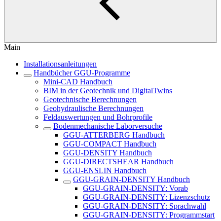
Main
Installationsanleitungen
Handbücher GGU-Programme
Mini-CAD Handbuch
BIM in der Geotechnik und DigitalTwins
Geotechnische Berechnungen
Geohydraulische Berechnungen
Feldauswertungen und Bohrprofile
Bodenmechanische Laborversuche
GGU-ATTERBERG Handbuch
GGU-COMPACT Handbuch
GGU-DENSITY Handbuch
GGU-DIRECTSHEAR Handbuch
GGU-ENSLIN Handbuch
GGU-GRAIN-DENSITY Handbuch
GGU-GRAIN-DENSITY: Vorab
GGU-GRAIN-DENSITY: Lizenzschutz
GGU-GRAIN-DENSITY: Sprachwahl
GGU-GRAIN-DENSITY: Programmstart